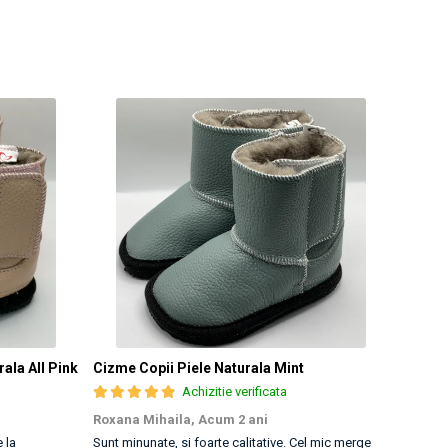
rala All Pink
Cizme Copii Piele Naturala Mint
Cizme 
Achizitie verificata
Roxana Mihaila,
Acum 2 ani
andree
 la
Sunt minunate, si foarte calitative. Cel mic merge
Am achi