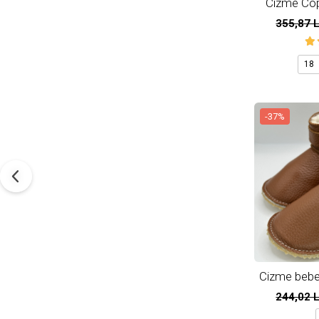
Cizme Copi
355,87 
18
-37%
Cizme bebel
A
244,02 