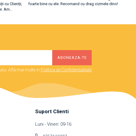
i cu Clienții,
foarte bine cu ele. Recomand cu drag cizmele dino!
recoman
ei. Am
culoarea
e am fost
calitativ
erului. ...
lui. Afla mai multe in
Politica de Confidentialitate
Suport Clienti
Luni - Vineri: 09-16