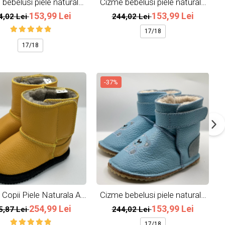
bebelusi piele naturala
Cizme bebelusi piele naturala
All Blue
All Grey
153,99 Lei
153,99 Lei
4,02 Lei
244,02 Lei
17/18
17/18
-37%
Copii Piele Naturala All
Cizme bebelusi piele naturala
Yellow
Little Bear
254,99 Lei
153,99 Lei
5,87 Lei
244,02 Lei
17/18