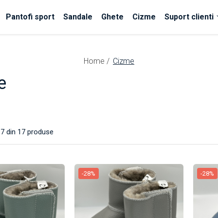
Pantofi sport
Sandale
Ghete
Cizme
Suport clienti
Home /
Cizme
e
17
din
17
produse
-28%
-28%