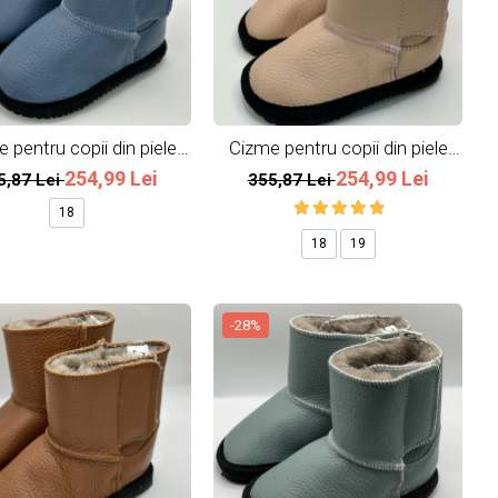
 pentru copii din piele
Cizme pentru copii din piele
naturala All Blue
naturala All Pink
254,99 Lei
254,99 Lei
5,87 Lei
355,87 Lei
18
18
19
-28%