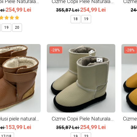
i Piele Naturala
Cizme Copii Piele Naturala
Cizme 
Army
Burgundy
254,99 Lei
254,99 Lei
Lei
355,87 Lei
24
18
19
19
20
-28%
-28%
usi piele naturala
Cizme Copii Piele Naturala
Cizme 
ll Brown
Light Beige
153,99 Lei
254,99 Lei
Lei
355,87 Lei
35
17/18
19
23