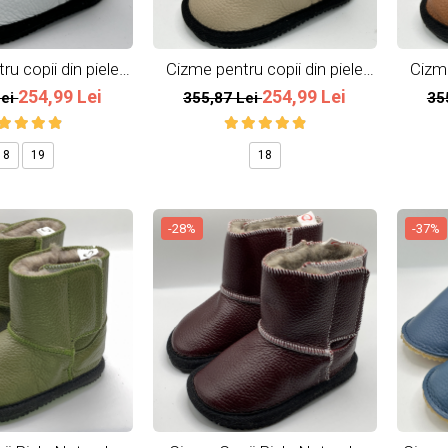
u copii din piele
Cizme pentru copii din piele
Cizme
urala Snow
naturala All Beige
254,99 Lei
254,99 Lei
Lei
355,87 Lei
35
18
19
18
-28%
-37%