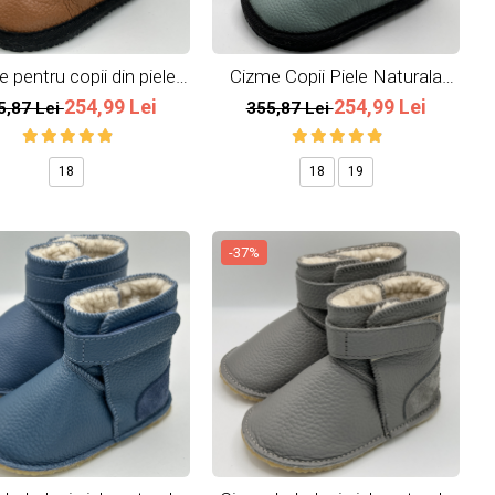
 pentru copii din piele
Cizme Copii Piele Naturala
naturala All Brown
Mint
254,99 Lei
254,99 Lei
5,87 Lei
355,87 Lei
18
18
19
-37%