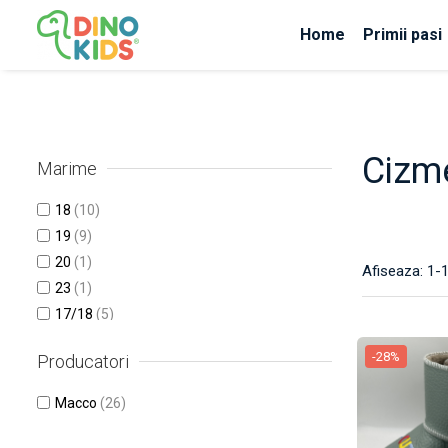
Home
Primii pasi
Suport clienti
Livrare
Politica de Retur
Cizm
Marime
Livrare internationala
Formular de retur
18
(10)
19
(9)
20
(1)
Afiseaza:
1-
23
(1)
17/18
(5)
-28%
Producatori
Macco
(26)