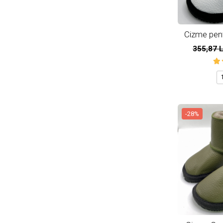
Cizme pentr
nat
355,87 
-28%