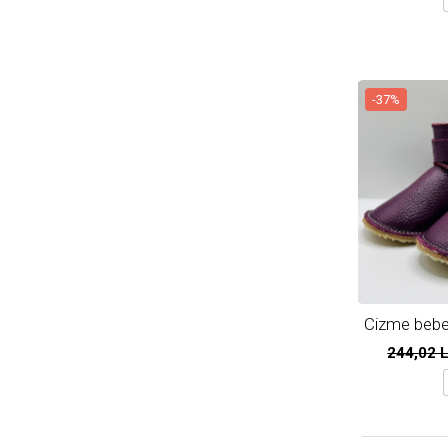
-37%
Cizme bebel
Mo
244,02 