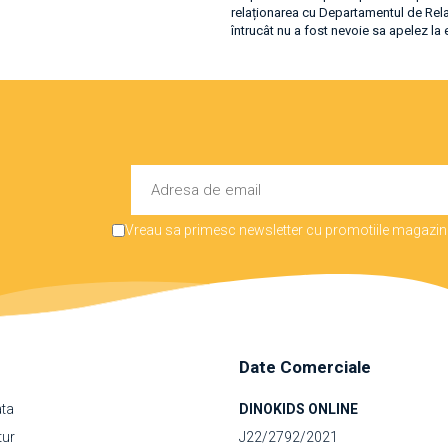
relaționarea cu Departamentul de Relați
întrucât nu a fost nevoie sa apelez la 
apreciat ca am primit un sms prin car
anunțată că pachetul a fost înmânat curi
Vreau sa primesc newsletter cu promotiile magazinu
Date Comerciale
ata
DINOKIDS ONLINE
tur
J22/2792/2021