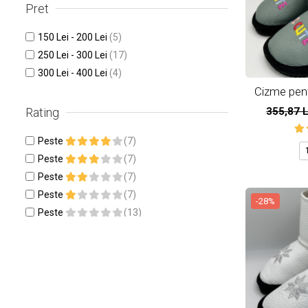
Pret
150 Lei - 200 Lei
(5)
250 Lei - 300 Lei
(17)
300 Lei - 400 Lei
(4)
Cizme pentr
natur
355,87 
Rating
Peste
(7)
Peste
(7)
Peste
(7)
Peste
(7)
-28%
Peste
(13)