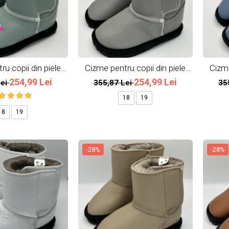
u copii din piele
Cizme pentru copii din piele
Cizme
ala So cute
naturala All Grey
254,99 Lei
254,99 Lei
Lei
355,87 Lei
35
18
19
18
19
-28%
-28%