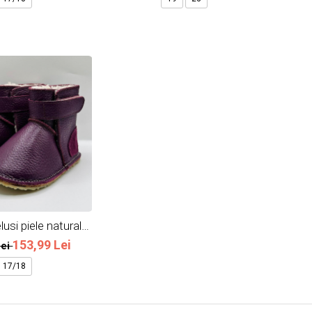
usi piele naturala
v Inchis
153,99 Lei
Lei
17/18