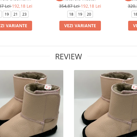
87 Lei
192,18 Lei
354,87 Lei
192,18 Lei
320,
19
21
23
18
19
20
1
EZI VARIANTE
VEZI VARIANTE
V
REVIEW