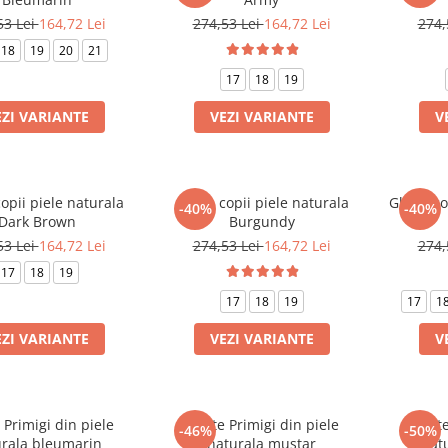
53 Lei
164,72 Lei
274,53 Lei
164,72 Lei
274,
18
19
20
21
17
18
19
EZI VARIANTE
VEZI VARIANTE
V
opii piele naturala
Ghete copii piele naturala
Ghete cop
-40%
-40%
Dark Brown
Burgundy
53 Lei
164,72 Lei
274,53 Lei
164,72 Lei
274,
17
18
19
17
18
19
17
1
EZI VARIANTE
VEZI VARIANTE
V
Primigi din piele
Ghete Primigi din piele
Ghete
-46%
-50%
urala bleumarin
naturala mustar
nat