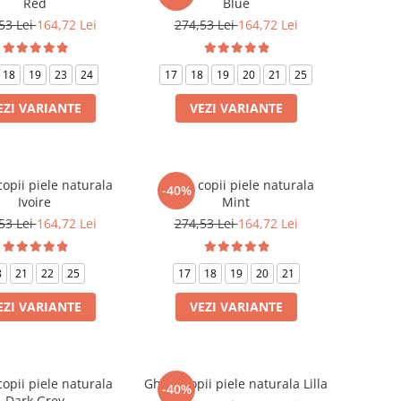
Red
Blue
53 Lei
164,72 Lei
274,53 Lei
164,72 Lei
18
19
23
24
17
18
19
20
21
25
EZI VARIANTE
VEZI VARIANTE
opii piele naturala
Ghete copii piele naturala
-40%
Ivoire
Mint
53 Lei
164,72 Lei
274,53 Lei
164,72 Lei
8
21
22
25
17
18
19
20
21
EZI VARIANTE
VEZI VARIANTE
opii piele naturala
Ghete copii piele naturala Lilla
-40%
Dark Grey