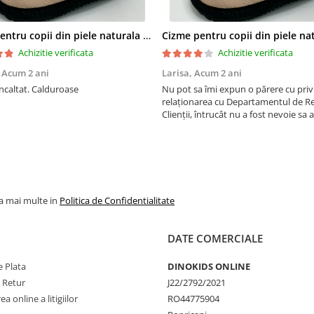
Cizme pentru copii din piele naturala All Pink
Achizitie verificata
Achizitie verificata
,
Acum 2 ani
Larisa,
Acum 2 ani
ncaltat. Calduroase
Nu pot sa îmi expun o părere cu privi
relaționarea cu Departamentul de Rel
Clienții, întrucât nu a fost nevoie sa 
ei. Am apreciat ca am primit un sms 
am fost anunțată că pachetul a fost
curierului. ...
la mai multe in
Politica de Confidentialitate
DATE COMERCIALE
 Plata
DINOKIDS ONLINE
e Retur
J22/2792/2021
a online a litigiilor
RO44775904