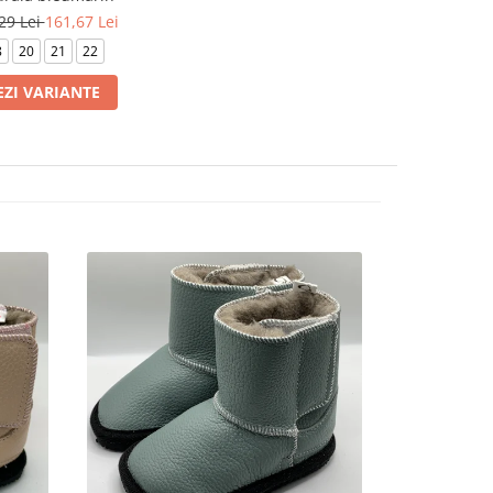
29 Lei
161,67 Lei
8
20
21
22
EZI VARIANTE