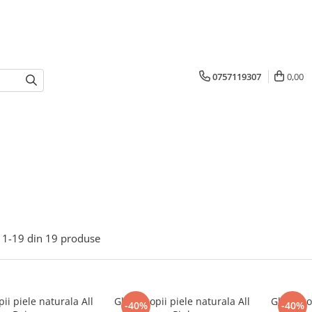
0757119307
0,00
1-
19
din
19
produse
ii piele naturala All
Ghete copii piele naturala All
Ghete cop
-40%
-40%