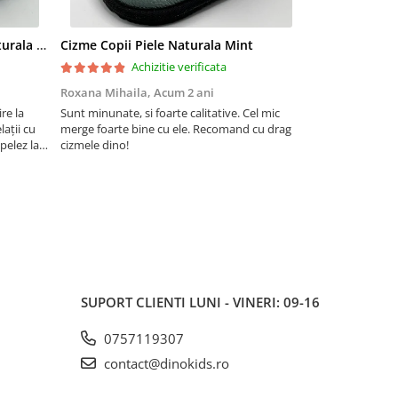
Cizme pentru copii din piele naturala All Pink
Cizme Copii Piele Naturala Mint
Cizme Copii Pi
Achizitie verificata
Ac
Roxana Mihaila,
Acum 2 ani
andreea matee
re la
Sunt minunate, si foarte calitative. Cel mic
Am achizitionat 
ații cu
merge foarte bine cu ele. Recomand cu drag
o recomandare d
apelez la
cizmele dino!
frumoasa culoare
prin care
outfit.Foarte cal
 înmânat
SUPORT CLIENTI
LUNI - VINERI: 09-16
0757119307
contact@dinokids.ro