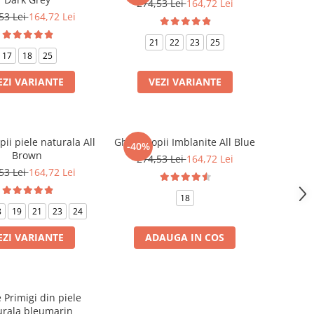
274,53 Lei
164,72 Lei
53 Lei
164,72 Lei
21
22
23
25
17
18
25
EZI VARIANTE
VEZI VARIANTE
ii piele naturala All
Ghete Copii Imblanite All Blue
-40%
Brown
274,53 Lei
164,72 Lei
53 Lei
164,72 Lei
18
8
19
21
23
24
EZI VARIANTE
ADAUGA IN COS
 Primigi din piele
urala bleumarin