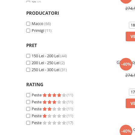
20
(6)
274,
21
(11)
PRODUCATORI
22
(5)
23
Macco
(4)
(66)
18
24
Primigi
(3)
(11)
V
25
(7)
PRET
150 Lei - 200 Lei
(44)
Ghete cop
200 Lei - 250 Lei
(2)
-40%
250 Lei - 300 Lei
(31)
274,
RATING
17
Peste
(11)
Peste
(11)
V
Peste
(11)
Peste
(11)
Peste
(17)
Ghete c
-40%