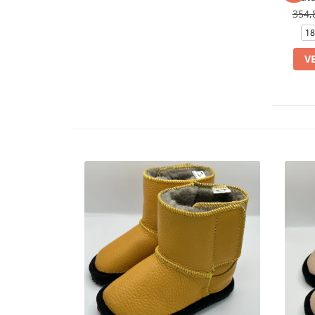
354,
18
V