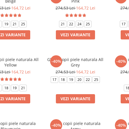
Beige
Pink
53 Lei
164,72 Lei
274,53 Lei
164,72 Lei
274,
19
21
25
21
22
24
25
17
EZI VARIANTE
VEZI VARIANTE
V
ii piele naturala All
Ghete copii piele naturala All
Ghete c
-40%
-40%
Yellow
Grey
53 Lei
164,72 Lei
274,53 Lei
164,72 Lei
274,
17
18
19
20
22
25
18
19
21
1
EZI VARIANTE
VEZI VARIANTE
V
opii piele naturala
Ghete copii piele naturala
Ghete c
-40%
-40%
Bleumarin
Army