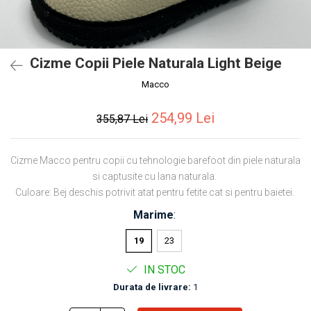
Cizme Copii Piele Naturala Light Beige
Macco
254,99 Lei
355,87 Lei
Cizme Macco pentru copii cu tehnologie barefoot din piele naturala
si captusite cu lana naturala.
Culoare: Bej deschis potrivit atat pentru fetite cat si pentru baietei.
Marime
:
19
23
IN STOC
Durata de livrare:
1