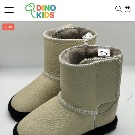
Suport clienti
-28%
Livrare
Politica de Retur
Livrare internationala
Formular de retur