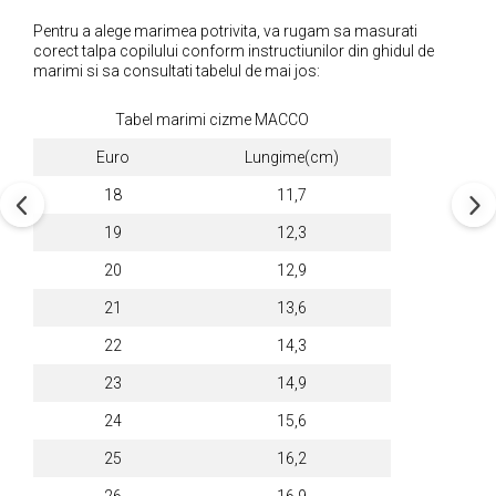
Pentru a alege marimea potrivita, va rugam sa masurati
corect talpa copilului conform instructiunilor din ghidul de
marimi si sa consultati tabelul de mai jos:
Tabel marimi cizme MACCO
Euro
Lungime(cm)
18
11,7
19
12,3
20
12,9
21
13,6
22
14,3
23
14,9
24
15,6
25
16,2