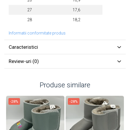
26
16,9
27
17,6
28
18,2
Informatii conformitate produs
Caracteristici
Review-uri
(0)
Produse similare
-28%
-28%