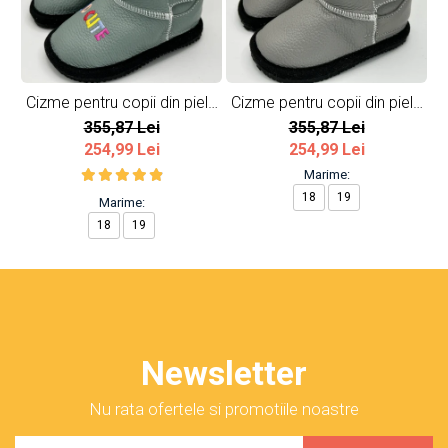
Cizme pentru copii din piele
Cizme pentru copii din piele
C
naturala So cute
naturala All Grey
355,87 Lei
355,87 Lei
254,99 Lei
254,99 Lei
Marime:
18
19
Marime:
18
19
Newsletter
Nu rata ofertele si promotiile noastre