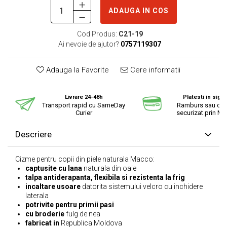
ADAUGA IN COS
Cod Produs:
C21-19
Ai nevoie de ajutor?
0757119307
Adauga la Favorite
Cere informatii
Livrare 24-48h
Platesti in sigu
Transport rapid cu SameDay
Ramburs sau cu 
Curier
securizat prin Mo
Descriere
Cizme pentru copii din piele naturala Macco:
captusite cu lana
naturala din oaie
talpa antiderapanta, flexibila si rezistenta la frig
incaltare usoare
datorita sistemului velcro cu inchidere
laterala
potrivite pentru primii pasi
cu broderie
fulg de nea
fabricat in
Republica Moldova