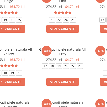
Beige
Pink
53 Lei
164,72 Lei
274,53 Lei
164,72 Lei
274,
19
21
25
21
22
24
25
17
EZI VARIANTE
VEZI VARIANTE
V
ii piele naturala All
Ghete copii piele naturala All
Ghete c
-40%
-40%
Yellow
Grey
53 Lei
164,72 Lei
274,53 Lei
164,72 Lei
274,
17
18
19
20
22
25
18
19
21
1
EZI VARIANTE
VEZI VARIANTE
V
opii piele naturala
Ghete copii piele naturala
Ghete c
-40%
-40%
Bleumarin
Army