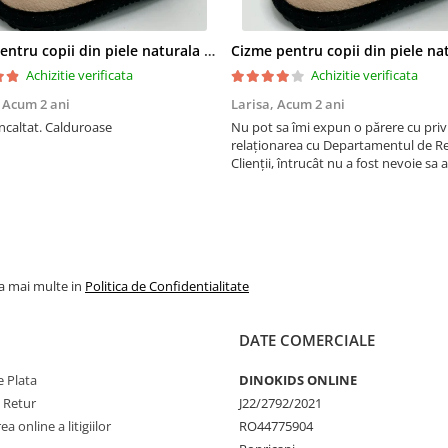
Cizme pentru copii din piele naturala All Pink
Achizitie verificata
Achizitie verificata
,
Acum 2 ani
Larisa,
Acum 2 ani
ncaltat. Calduroase
Nu pot sa îmi expun o părere cu privi
relaționarea cu Departamentul de Rel
Clienții, întrucât nu a fost nevoie sa 
ei. Am apreciat ca am primit un sms 
am fost anunțată că pachetul a fost
curierului. ...
la mai multe in
Politica de Confidentialitate
DATE COMERCIALE
 Plata
DINOKIDS ONLINE
e Retur
J22/2792/2021
a online a litigiilor
RO44775904