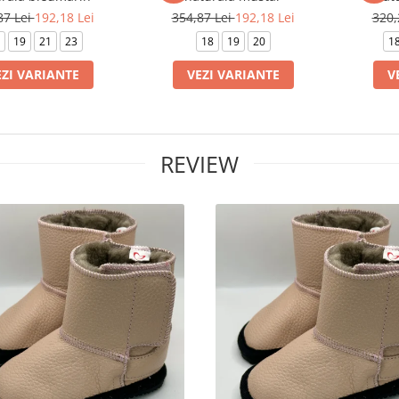
87 Lei
192,18 Lei
354,87 Lei
192,18 Lei
320,
19
21
23
18
19
20
1
EZI VARIANTE
VEZI VARIANTE
V
REVIEW