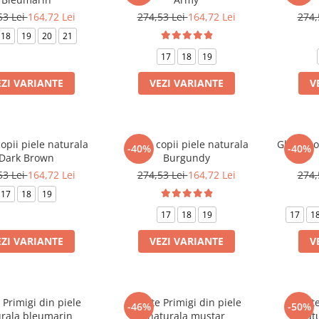
53 Lei
164,72 Lei
274,53 Lei
164,72 Lei
274,
18
19
20
21
17
18
19
EZI VARIANTE
VEZI VARIANTE
V
opii piele naturala
Ghete copii piele naturala
Ghete cop
-40%
-40%
Dark Brown
Burgundy
53 Lei
164,72 Lei
274,53 Lei
164,72 Lei
274,
17
18
19
17
18
19
17
1
EZI VARIANTE
VEZI VARIANTE
V
Primigi din piele
Ghete Primigi din piele
Ghete
-46%
-50%
urala bleumarin
naturala mustar
nat