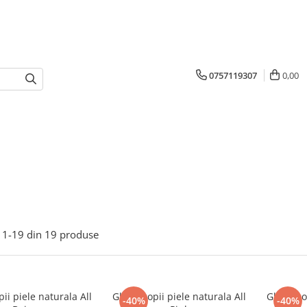
0757119307
0,00
1-
19
din
19
produse
ii piele naturala All
Ghete copii piele naturala All
Ghete cop
-40%
-40%