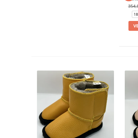
354,
18
V