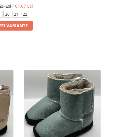
29 Lei
161,67 Lei
8
20
21
22
EZI VARIANTE