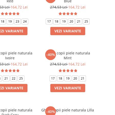
Red
Blue
53 Lei
164,72 Lei
274,53 Lei
164,72 Lei
18
19
23
24
17
18
19
20
21
25
EZI VARIANTE
VEZI VARIANTE
opii piele naturala
Ghete copii piele naturala
-40%
Ivoire
Mint
53 Lei
164,72 Lei
274,53 Lei
164,72 Lei
8
21
22
25
17
18
19
20
21
EZI VARIANTE
VEZI VARIANTE
opii piele naturala
Ghete copii piele naturala Lilla
-40%
Dark Grey