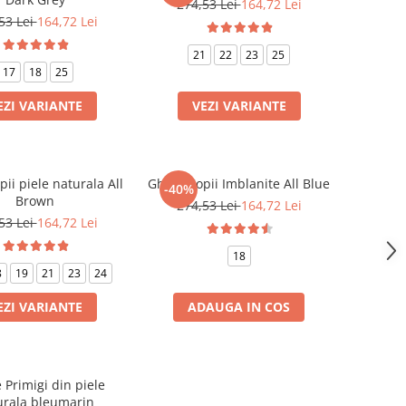
274,53 Lei
164,72 Lei
53 Lei
164,72 Lei
21
22
23
25
17
18
25
EZI VARIANTE
VEZI VARIANTE
ii piele naturala All
Ghete Copii Imblanite All Blue
-40%
Brown
274,53 Lei
164,72 Lei
53 Lei
164,72 Lei
18
8
19
21
23
24
EZI VARIANTE
ADAUGA IN COS
 Primigi din piele
urala bleumarin