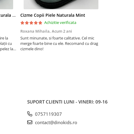
Cizme pentru copii din piele naturala All Pink
Cizme Copii Piele Naturala Mint
Cizme Copii Pi
Achizitie verificata
Ac
Roxana Mihaila,
Acum 2 ani
andreea matee
re la
Sunt minunate, si foarte calitative. Cel mic
Am achizitionat 
ații cu
merge foarte bine cu ele. Recomand cu drag
o recomandare d
apelez la
cizmele dino!
frumoasa culoare
prin care
outfit.Foarte cal
 înmânat
SUPORT CLIENTI
LUNI - VINERI: 09-16
0757119307
contact@dinokids.ro