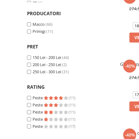
20
(6)
274,
21
(11)
PRODUCATORI
22
(5)
23
Macco
(4)
(66)
18
24
Primigi
(3)
(11)
V
25
(7)
PRET
150 Lei - 200 Lei
(44)
Ghete cop
200 Lei - 250 Lei
(2)
-40%
250 Lei - 300 Lei
(31)
274,
RATING
17
Peste
(11)
Peste
(11)
V
Peste
(11)
Peste
(11)
Peste
(17)
Ghete c
-40%