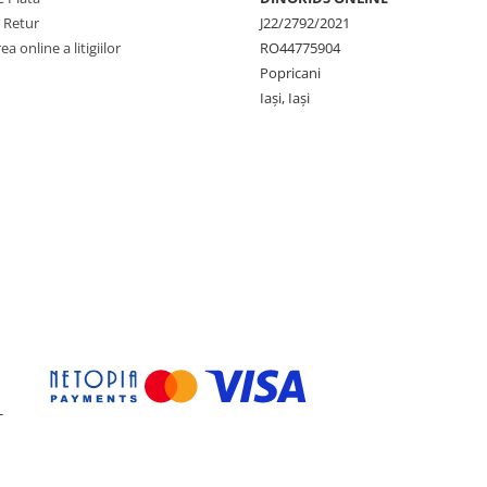
e Retur
J22/2792/2021
a online a litigiilor
RO44775904
Popricani
Iași, Iași
-