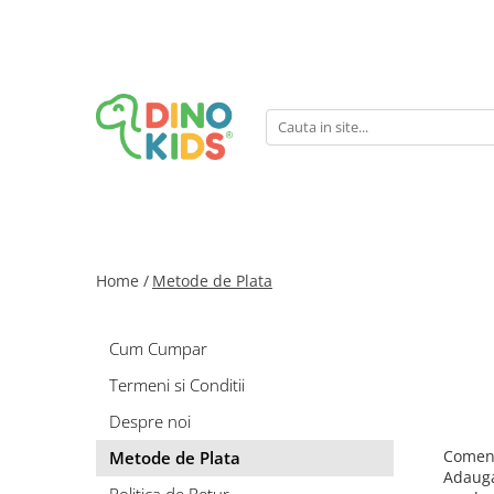
Suport clienti
Livrare
Politica de Retur
Livrare internationala
Formular de retur
Home /
Metode de Plata
Cum Cumpar
Termeni si Conditii
Despre noi
Comenz
Metode de Plata
Adauga