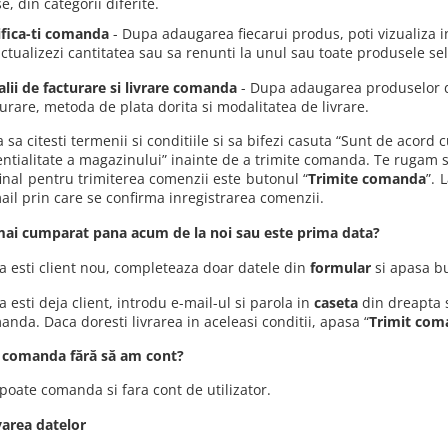
, din categorii diferite.
ifica-ti comanda
- Dupa adaugarea fiecarui produs, poti vizualiza i
actualizezi cantitatea sau sa renunti la unul sau toate produsele sel
alii de facturare si livrare comanda
- Dupa adaugarea produselor dor
turare, metoda de plata dorita si modalitatea de livrare.
 sa citesti termenii si conditiile si sa bifezi casuta “Sunt de acord
ntialitate a magazinului” inainte de a trimite comanda. Te rugam sa 
final pentru trimiterea comenzii este butonul “
Trimite comanda
”. 
ail prin care se confirma inregistrarea comenzii.
mai cumparat pana acum de la noi sau este prima data?
a esti client nou, completeaza doar datele din
formular
si apasa b
 esti deja client, introdu e-mail-ul si parola in
caseta
din dreapta s
anda. Daca doresti livrarea in aceleasi conditii, apasa “
Trimit com
 comanda fără să am cont?
 poate comanda si fara cont de utilizator.
varea datelor