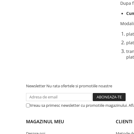
Dupa fi
Cum
Modali
pla
pla
tra
pla
Newsletter
Nu rata ofertele si promotiile noastre
Vreau sa primesc newsletter cu promotiile magazinului. Af
MAGAZINUL MEU
CLIENTI
Despre noi
Metode de