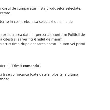
n cosul de cumparaturi lista produselor selectate,
ectate.
ite in cos, trebuie sa selectezi detaliile de
 cu prelucrarea datelor personale conform Politicii de
citesti si sa verifici
Ghidul de marim
i.
La scurt timp dupa apasarea acestui buton vei primi
utonul “
Trimit comanda
”.
i ti se vor incarca toate datele folosite la ultima
anda
”.