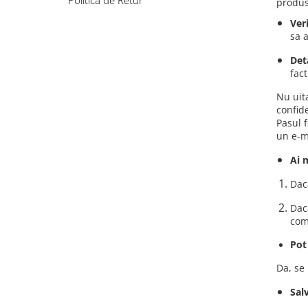
Politica de Retur
produse
Ver
sa 
Det
fac
Nu uita
confide
Pasul 
un e-m
Ai 
Dac
Daca
com
Pot
Da, se
Sal