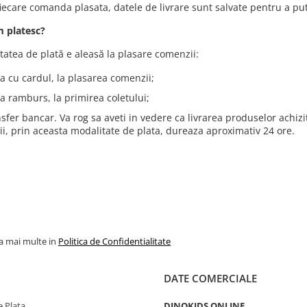
ecare comanda plasata, datele de livrare sunt salvate pentru a putea
 platesc?
tatea de plată e aleasă la plasare comenzii:
ta cu cardul, la plasarea comenzii;
ta ramburs, la primirea coletului;
nsfer bancar. Va rog sa aveti in vedere ca livrarea produselor achiz
tii, prin aceasta modalitate de plata, dureaza aproximativ 24 ore.
la mai multe in
Politica de Confidentialitate
DATE COMERCIALE
 Plata
DINOKIDS ONLINE