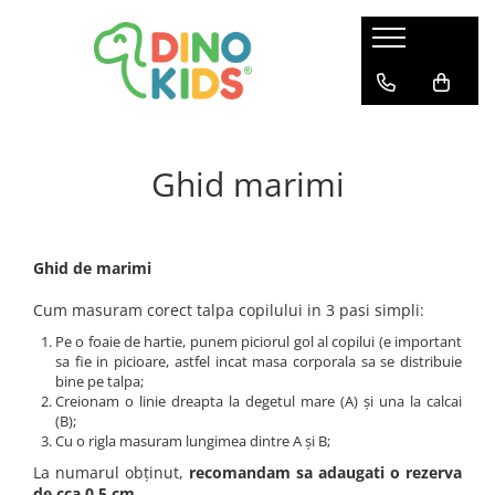
Suport clienti
Livrare
Politica de Retur
Ghid marimi
Livrare internationala
Formular de retur
Ghid de marimi
Cum masuram corect talpa copilului in 3 pasi simpli:
Pe o foaie de hartie, punem piciorul gol al copilui (e important
sa fie in picioare, astfel incat masa corporala sa se distribuie
bine pe talpa;
Creionam o linie dreapta la degetul mare (A) și una la calcai
(B);
Cu o rigla masuram lungimea dintre A și B;
La numarul obținut,
recomandam sa adaugati o rezerva
de cca 0,5 cm
.