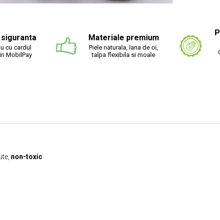
ibuie
ebook
P
n siguranta
Materiale premium
u cu cardul
Piele naturala, lana de oi,
rin MobilPay
talpa flexibila si moale
ute,
non-toxic