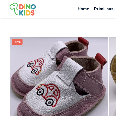
Home
Primii pasi
Suport clienti
Livrare
Politica de Retur
-46%
Livrare internationala
Formular de retur