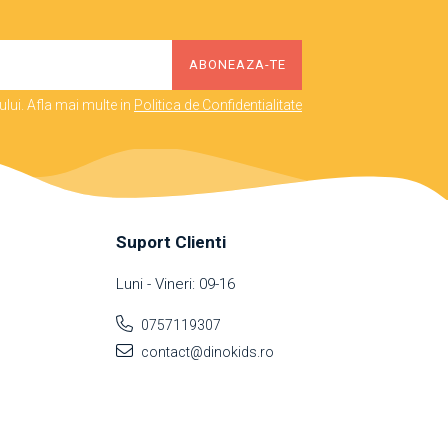
lui. Afla mai multe in
Politica de Confidentialitate
Suport Clienti
Luni - Vineri: 09-16
0757119307
contact@dinokids.ro