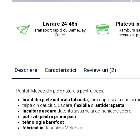
Distr
pe
Fac
Livrare 24-48h
Platesti i
Transport rapid cu SameDay
Ramburs sa
Curier
securizat p
Descriere
Caracteristici
Review-uri
(2)
Pantofi Macco din piele naturala pentru copii:
brant din piele naturala tabacita,
fara captuseala sau pern
talpa din cauciuc, usoara,
flexibila
si
antiderapanta
incaltare usoara
datorita sistemului de inchidere velcro
potriviti pentru primii pasi
tehnologie barefoot
fabricat in
Republica Moldova