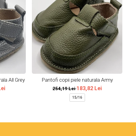
rala All Grey
Pantofi copii piele naturala Army
Pa
Lei
183,82 Lei
254,19 Lei
15/16