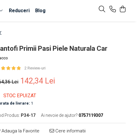
Reduceri
Blog
r
antofi Primii Pasi Piele Naturala Car
acco
2 Review-uri
142,34 Lei
64,36 Lei
STOC EPUIZAT
rata de livrare:
1
od Produs:
P34-17
Ai nevoie de ajutor?
0757119307
Adauga la Favorite
Cere informatii