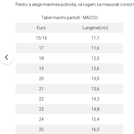
Pentru a alege marimea potrivita, va rugam sa masurati corect ta
Tabel marimi pantofi - MACCO
Euro
Lungime(cm)
15/16
11,1
17
11,6
18
12,0
19
12,6
20
13,0
21
13,6
22
14,3
23
14,8
24
15,4
25
16,0