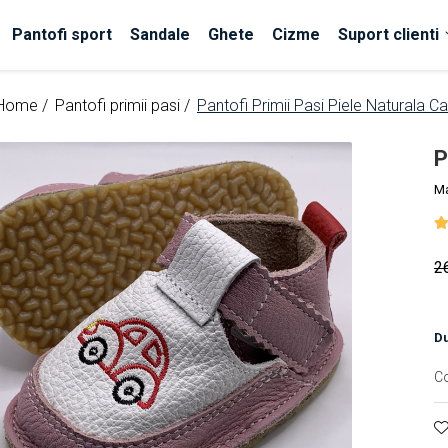
Pantofi sport
Sandale
Ghete
Cizme
Suport clienti
Home /
Pantofi primii pasi /
Pantofi Primii Pasi Piele Naturala Ca
P
M
2
Du
C