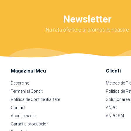
Newsletter
Nu rata ofertele si promotiile noastre
Magazinul Meu
Clienti
Despre noi
Metode de Pl
Termeni si Conditii
Politica de Re
Politica de Confidentialitate
Soluționarea on
Contact
ANPC
Aparitii media
ANPC-SAL
Garantia produselor