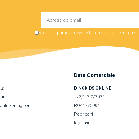
Vreau sa primesc newsletter cu promotiile magazinu
Date Comerciale
ata
DINOKIDS ONLINE
tur
J22/2792/2021
line a litigiilor
RO44775904
Popricani
Iași, Iași