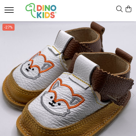
Suport clienti
-27%
Livrare
Politica de Retur
Livrare internationala
Formular de retur