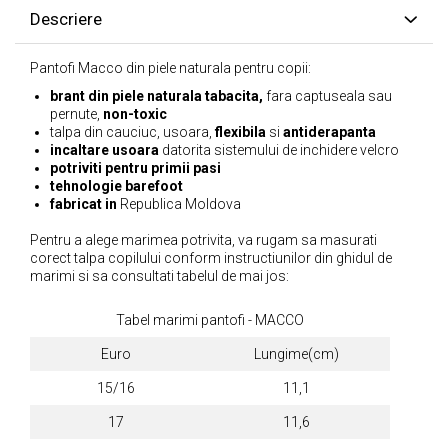
Descriere
Pantofi Macco din piele naturala pentru copii:
brant din piele naturala tabacita,
fara captuseala sau
pernute,
non-toxic
talpa din cauciuc, usoara,
flexibila
si
antiderapanta
incaltare usoara
datorita sistemului de inchidere velcro
potriviti pentru primii pasi
tehnologie barefoot
fabricat in
Republica Moldova
Pentru a alege marimea potrivita, va rugam sa masurati
corect talpa copilului conform instructiunilor din ghidul de
marimi si sa consultati tabelul de mai jos:
Tabel marimi pantofi - MACCO
Euro
Lungime(cm)
15/16
11,1
17
11,6