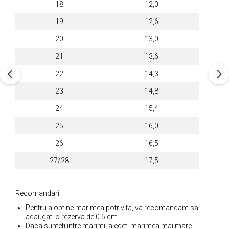
18
12,0
19
12,6
20
13,0
21
13,6
22
14,3
23
14,8
24
15,4
25
16,0
26
16,5
27/28
17,5
Recomandari:
Pentru a obtine marimea potrivita, va recomandam sa
adaugati o rezerva de 0.5 cm.
Daca sunteti intre marimi, alegeti marimea mai mare.