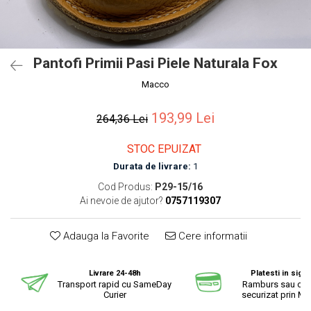
Pantofi Primii Pasi Piele Naturala Fox
Macco
193,99 Lei
264,36 Lei
STOC EPUIZAT
Durata de livrare:
1
Cod Produs:
P29-15/16
Ai nevoie de ajutor?
0757119307
Adauga la Favorite
Cere informatii
Livrare 24-48h
Platesti in sigu
Transport rapid cu SameDay
Ramburs sau cu 
Curier
securizat prin Mo