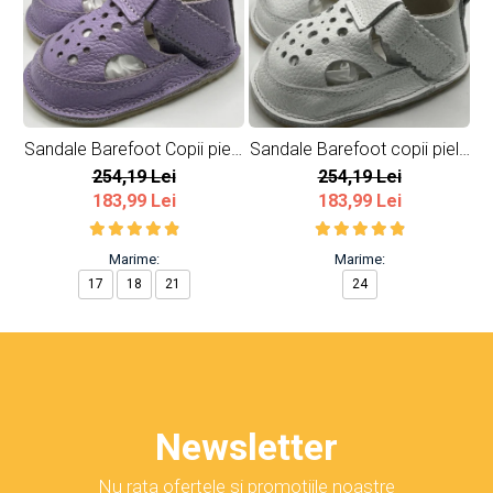
Sandale Barefoot Copii piele
Sandale Barefoot copii piele
Sa
naturala Lavender
naturala Albe
254,19 Lei
254,19 Lei
183,99 Lei
183,99 Lei
Marime:
Marime:
17
18
21
24
Newsletter
Nu rata ofertele si promotiile noastre