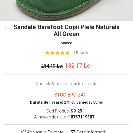
Sandale Barefoot Copii Piele Naturala
All Green
Macco
1 Review
132,17 Lei
254,19 Lei
Sandale Macco din piele naturala
STOC EPUIZAT
Durata de livrare:
24h cu Sameday Curier
Cod Produs:
S9-25
Ai nevoie de ajutor?
0757119307
Adauga la Favorite
Cere informatii