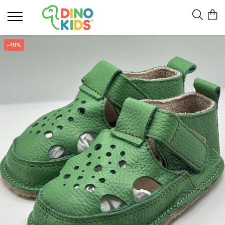
Suport clienti
-48%
Livrare
Politica de Retur
Livrare internationala
Formular de retur