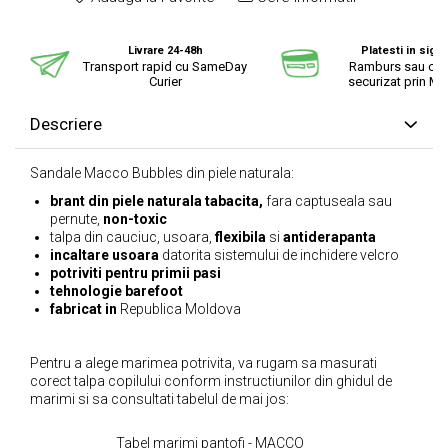
Livrare 24-48h
Platesti in sigu
Transport rapid cu SameDay
Ramburs sau cu 
Curier
securizat prin Mo
Descriere
Sandale Macco Bubbles din piele naturala:
brant din piele naturala tabacita,
fara captuseala sau
pernute,
non-toxic
talpa din cauciuc, usoara,
flexibila
si
antiderapanta
incaltare usoara
datorita sistemului de inchidere velcro
potriviti pentru primii pasi
tehnologie barefoot
fabricat in
Republica Moldova
Pentru a alege marimea potrivita, va rugam sa masurati
corect talpa copilului conform instructiunilor din ghidul de
marimi si sa consultati tabelul de mai jos:
Tabel marimi pantofi - MACCO