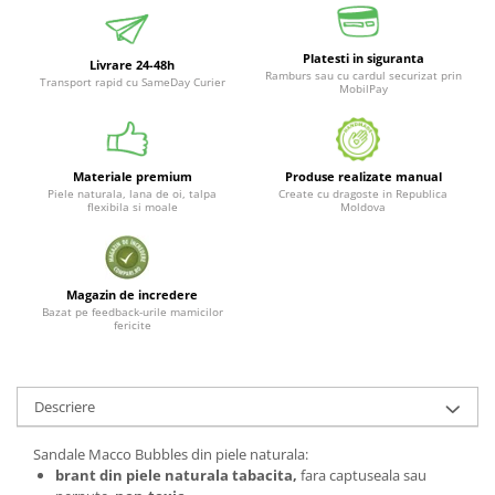
Platesti in siguranta
Livrare 24-48h
Ramburs sau cu cardul securizat prin
Transport rapid cu SameDay Curier
MobilPay
Materiale premium
Produse realizate manual
Piele naturala, lana de oi, talpa
Create cu dragoste in Republica
flexibila si moale
Moldova
Magazin de incredere
Bazat pe feedback-urile mamicilor
fericite
Descriere
Sandale Macco Bubbles din piele naturala:
brant din piele naturala tabacita,
fara captuseala sau