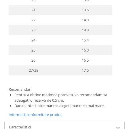
21
13,6
22
14,3
23
14,8
24
15,4
25
16,0
26
16,5
27/28
17,5
Recomandari:
Pentru a obtine marimea potrivita, va recomandam sa
adaugati o rezerva de 0.5 cm.
Daca sunteti intre marimi, alegeti marimea mai mare.
Informatii conformitate produs
Caracteristici