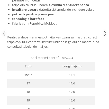
pernute,
non-toxic
talpa din cauciuc, usoara,
flexibila
si
antiderapanta
incaltare usoara
datorita sistemului de inchidere velcro
potriviti pentru primii pasi
tehnologie barefoot
fabricat in
Republica Moldova
Pentru a alege marimea potrivita, va rugam sa masurati corect
talpa copilului conform instructiunilor din ghidul de marimi si sa
consultati tabelul de mai jos:
Tabel marimi pantofi - MACCO
Euro
Lungime(cm)
15/16
11,1
17
11,6
18
12,0
19
12,6
20
13,0