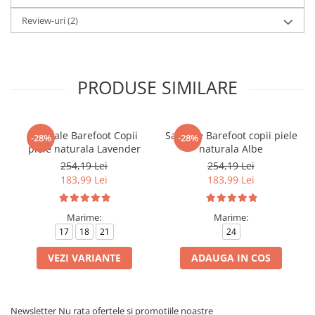
Review-uri
(2)
PRODUSE SIMILARE
Sandale Barefoot Copii
Sandale Barefoot copii piele
-28%
-28%
piele naturala Lavender
naturala Albe
254,19 Lei
254,19 Lei
183,99 Lei
183,99 Lei
Marime:
Marime:
17
18
21
24
VEZI VARIANTE
ADAUGA IN COS
Newsletter
Nu rata ofertele si promotiile noastre