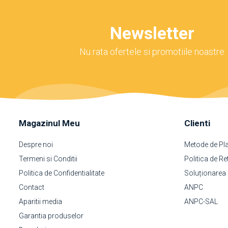
Newsletter
Nu rata ofertele si promotiile noastre
Magazinul Meu
Clienti
Despre noi
Metode de Pl
Termeni si Conditii
Politica de Re
Politica de Confidentialitate
Soluționarea on
Contact
ANPC
Aparitii media
ANPC-SAL
Garantia produselor