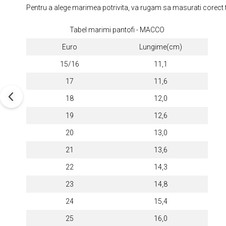
Pentru a alege marimea potrivita, va rugam sa masurati corect ta
Tabel marimi pantofi - MACCO
Euro
Lungime(cm)
15/16
11,1
17
11,6
18
12,0
19
12,6
20
13,0
21
13,6
22
14,3
23
14,8
24
15,4
25
16,0