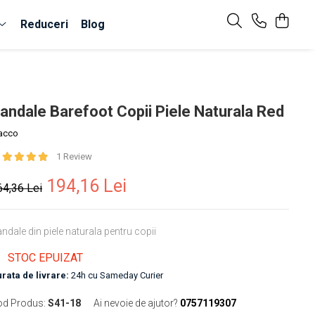
Reduceri
Blog
andale Barefoot Copii Piele Naturala Red
acco
1 Review
194,16 Lei
64,36 Lei
ndale din piele naturala pentru copii
STOC EPUIZAT
rata de livrare:
24h cu Sameday Curier
od Produs:
S41-18
Ai nevoie de ajutor?
0757119307