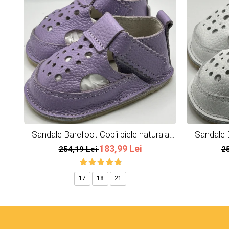
Sandale Barefoot Copii piele naturala
Sandale B
Lavender
183,99 Lei
254,19 Lei
2
17
18
21