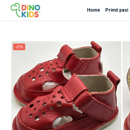
Home
Primii pasi
Suport clienti
Livrare
Politica de Retur
-27%
Livrare internationala
Formular de retur