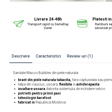
Distr
pe
Fac
Livrare 24-48h
Platesti i
Transport rapid cu SameDay
Ramburs sa
Curier
securizat p
Descriere
Caracteristici
Review-uri
(1)
Sandale Macco Bubbles din piele naturala:
brant din piele naturala tabacita,
fara captuseala sau pern
talpa din cauciuc, usoara,
flexibila
si
antiderapanta
incaltare usoara
datorita sistemului de inchidere velcro
potriviti pentru primii pasi
tehnologie barefoot
fabricat in
Republica Moldova