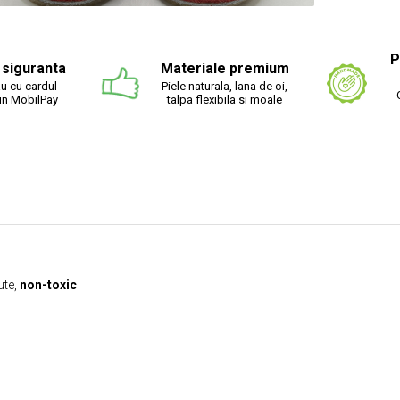
ibuie
ebook
P
n siguranta
Materiale premium
u cu cardul
Piele naturala, lana de oi,
rin MobilPay
talpa flexibila si moale
ute,
non-toxic