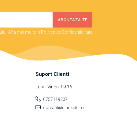
lui. Afla mai multe in
Politica de Confidentialitate
Suport Clienti
Luni - Vineri: 09-16
0757119307
contact@dinokids.ro