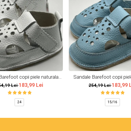
arefoot copii piele naturala
Sandale Barefoot copii piel
Albe
Bleu Ciel
183,99 Lei
183,99 
54,19 Lei
254,19 Lei
24
15/16