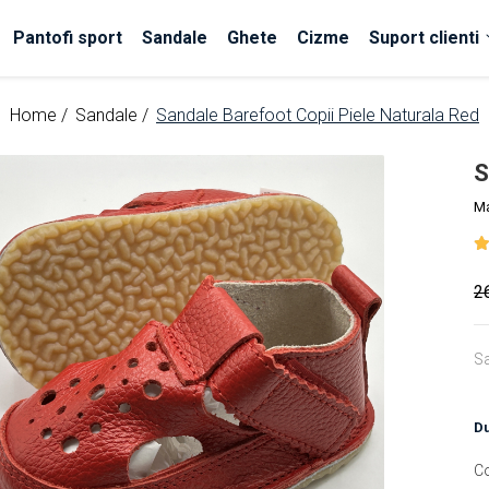
Pantofi sport
Sandale
Ghete
Cizme
Suport clienti
Home /
Sandale /
Sandale Barefoot Copii Piele Naturala Red
S
M
2
Sa
Du
C