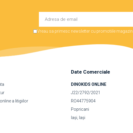
Vreau sa primesc newsletter cu promotiile magazinu
Date Comerciale
ata
DINOKIDS ONLINE
tur
J22/2792/2021
line a litigiilor
RO44775904
Popricani
Iași, Iași