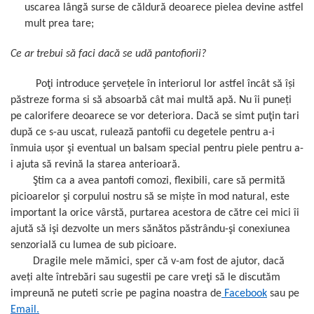
uscarea lângă surse de căldură deoarece pielea devine astfel
mult prea tare;
Ce ar trebui să faci dacă se udă pantofiorii?
Poţi introduce şervețele în interiorul lor astfel încât să își
păstreze forma si să absoarbă cât mai multă apă. Nu îi puneți
pe calorifere deoarece se vor deteriora. Dacă se simt puţin tari
după ce s-au uscat, rulează pantofii cu degetele pentru a-i
înmuia ușor şi eventual un balsam special pentru piele pentru a-
i ajuta să revină la starea anterioară.
Ştim ca a avea pantofi comozi, flexibili, care să permită
picioarelor şi corpului nostru să se miște în mod natural, este
important la orice vârstă, purtarea acestora de către cei mici îi
ajută să işi dezvolte un mers sănătos păstrându-şi conexiunea
senzorială cu lumea de sub picioare.
Dragile mele mămici, sper că v-am fost de ajutor, dacă
aveți alte întrebări sau sugestii pe care vreţi să le discutăm
impreună ne puteti scrie pe pagina noastra de
Facebook
sau pe
Email.