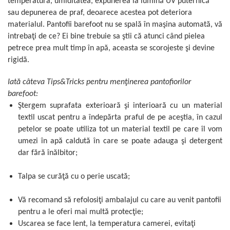
temperatura, umiditatea, expunerea la lumină UV puternică
sau depunerea de praf, deoarece acestea pot deteriora
materialul. Pantofii barefoot nu se spală în maşina automată, vă
intrebaţi de ce? Ei bine trebuie sa ştii că atunci când pielea
petrece prea mult timp în apă, aceasta se scorojeste şi devine
rigidă.
Iată câteva Tips&Tricks pentru menţinerea pantofiorilor
barefoot:
Ştergem suprafata exterioară şi interioară cu un material
textil uscat pentru a îndepărta praful de pe aceştia, în cazul
petelor se poate utiliza tot un material textil pe care îl vom
umezi în apă caldută în care se poate adauga şi detergent
dar fără înălbitor;
Talpa se curăţă cu o perie uscată;
Vă recomand să refolosiţi ambalajul cu care au venit pantofii
pentru a le oferi mai multă protecţie;
Uscarea se face lent, la temperatura camerei, evitaţi