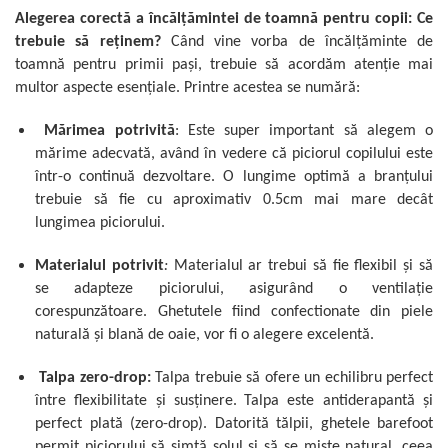
Alegerea corectă a încălţămintei de toamnă pentru copii: Ce
trebuie să reținem?
Când vine vorba de încălţăminte de
toamnă pentru primii paşi, trebuie să acordăm atenție mai
multor aspecte esențiale. Printre acestea se numără:
Mărimea potrivită
: Este super important să alegem o
mărime adecvată, având în vedere că piciorul copilului este
într-o continuă dezvoltare. O lungime optimă a branțului
trebuie să fie cu aproximativ 0.5cm mai mare decât
lungimea piciorului.
Materialul potrivit
:
Materialul ar trebui să fie flexibil și să
se adapteze piciorului, asigurând o ventilație
corespunzătoare. Ghetutele fiind confectionate din piele
naturală şi blană de oaie, vor fi o alegere excelentă.
Talpa zero-drop:
Talpa trebuie să ofere un echilibru perfect
între flexibilitate și susținere.
Talpa este antiderapantă şi
perfect plată (zero-drop). Datorită tălpii, ghetele barefoot
permit piciorului să simtă solul și să se miște natural, ceea