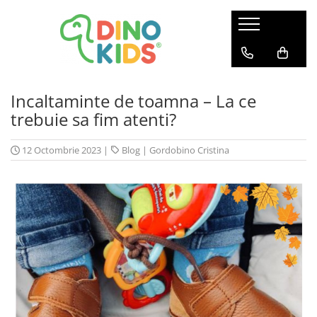
Suport clienti
Livrare
Incaltaminte de toamna – La ce
Politica de Retur
trebuie sa fim atenti?
Livrare internationala
Formular de retur
12 Octombrie 2023
|
Blog
|
Gordobino Cristina