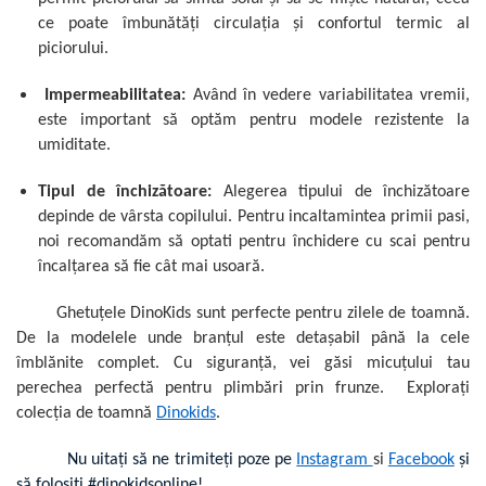
ce poate îmbunătăți circulația și confortul termic al
piciorului.
Impermeabilitatea:
Având în vedere variabilitatea vremii,
este important să optăm pentru modele rezistente la
umiditate.
Tipul de închizătoare:
Alegerea tipului de închizătoare
depinde de vârsta copilului. Pentru incaltamintea primii pasi,
noi recomandăm să optati pentru închidere cu scai pentru
încalţarea să fie cât mai usoară.
Ghetuțele DinoKids sunt perfecte pentru zilele de toamn
ă
.
De la modelele unde bran
ţul este detaşabil
până la cele
îmblănite complet. Cu siguranță, vei găsi micuţului tau
perechea perfectă pentru plimbări prin frunze. Explorați
colecția de toamnă
Dinokids
.
Nu uitaţi să ne trimiteţi poze pe
Instagram
si
Facebook
şi
să folosiţi #dinokidsonline!