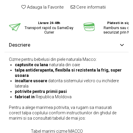
Adauga la Favorite
Cere informatii
Livrare 24-48h
Platesti in sigu
Transport rapid cu SameDay
Ramburs sau cu 
Curier
securizat prin Mo
Descriere
Cizme pentru bebelusi din piele naturala Macco:
captusite cu lana
naturala din oaie
talpa antiderapanta, flexibila si rezistenta la frig, super
usoara
incaltare usoare
datorita sistemului velcro cu inchidere
laterala
potrivite pentru primii pasi
fabricat in
Republica Moldova
Pentru a alege marimea potrivita, va rugam sa masurati
corect talpa copilului conform instructiunilor din ghidul de
marimi si sa consultati tabelul de mai jos:
Tabel marimi cizme MACCO