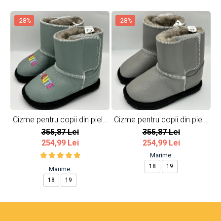
-28%
-28%
Cizme pentru copii din piele
Cizme pentru copii din piele
C
naturala So cute
naturala All Grey
355,87 Lei
355,87 Lei
254,99 Lei
254,99 Lei
Marime:
18
19
Marime:
18
19