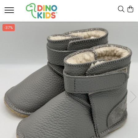
Suport clienti
-37%
Livrare
Politica de Retur
Livrare internationala
Formular de retur