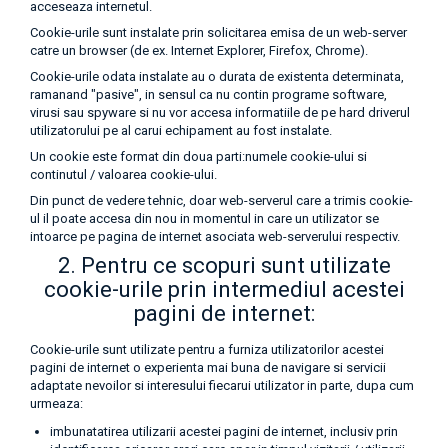
acceseaza internetul.
Cookie-urile sunt instalate prin solicitarea emisa de un web-server
catre un browser (de ex. Internet Explorer, Firefox, Chrome).
Cookie-urile odata instalate au o durata de existenta determinata,
ramanand "pasive", in sensul ca nu contin programe software,
virusi sau spyware si nu vor accesa informatiile de pe hard driverul
utilizatorului pe al carui echipament au fost instalate.
Un cookie este format din doua parti:numele cookie-ului si
continutul / valoarea cookie-ului.
Din punct de vedere tehnic, doar web-serverul care a trimis cookie-
ul il poate accesa din nou in momentul in care un utilizator se
intoarce pe pagina de internet asociata web-serverului respectiv.
2. Pentru ce scopuri sunt utilizate
cookie-urile prin intermediul acestei
pagini de internet:
Cookie-urile sunt utilizate pentru a furniza utilizatorilor acestei
pagini de internet o experienta mai buna de navigare si servicii
adaptate nevoilor si interesului fiecarui utilizator in parte, dupa cum
urmeaza:
imbunatatirea utilizarii acestei pagini de internet, inclusiv prin