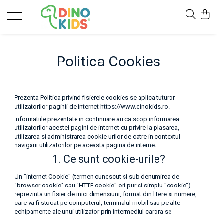
Suport clienti
Livrare
Politica Cookies
Politica de Retur
Livrare internationala
Formular de retur
Prezenta Politica privind fisierele cookies se aplica tuturor
utilizatorilor paginii de internet https://www.dinokids.ro.
Informatiile prezentate in continuare au ca scop informarea
utilizatorilor acestei pagini de internet cu privire la plasarea,
utilizarea si administrarea cookie-urilor de catre in contextul
navigarii utilizatorilor pe aceasta pagina de internet.
1. Ce sunt cookie-urile?
Un "internet Cookie" (termen cunoscut si sub denumirea de
"browser cookie" sau "HTTP cookie" ori pur si simplu "cookie")
reprezinta un fisier de mici dimensiuni, format din litere si numere,
care va fi stocat pe computerul, terminalul mobil sau pe alte
echipamente ale unui utilizator prin intermediul carora se