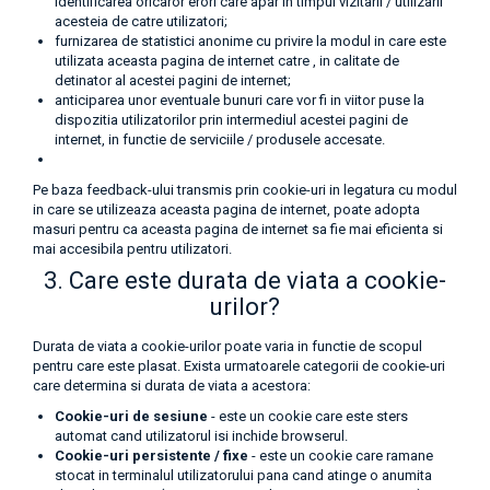
identificarea oricaror erori care apar in timpul vizitarii / utilizarii
acesteia de catre utilizatori;
furnizarea de statistici anonime cu privire la modul in care este
utilizata aceasta pagina de internet catre , in calitate de
detinator al acestei pagini de internet;
anticiparea unor eventuale bunuri care vor fi in viitor puse la
dispozitia utilizatorilor prin intermediul acestei pagini de
internet, in functie de serviciile / produsele accesate.
Pe baza feedback-ului transmis prin cookie-uri in legatura cu modul
in care se utilizeaza aceasta pagina de internet, poate adopta
masuri pentru ca aceasta pagina de internet sa fie mai eficienta si
mai accesibila pentru utilizatori.
3. Care este durata de viata a cookie-
urilor?
Durata de viata a cookie-urilor poate varia in functie de scopul
pentru care este plasat. Exista urmatoarele categorii de cookie-uri
care determina si durata de viata a acestora:
Cookie-uri de sesiune
- este un cookie care este sters
automat cand utilizatorul isi inchide browserul.
Cookie-uri persistente / fixe
- este un cookie care ramane
stocat in terminalul utilizatorului pana cand atinge o anumita