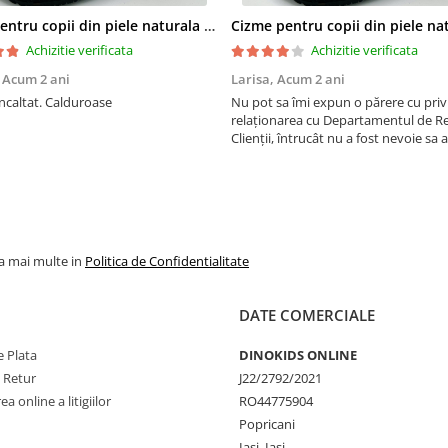
Cizme pentru copii din piele naturala All Pink
Achizitie verificata
Achizitie verificata
,
Acum 2 ani
Larisa,
Acum 2 ani
ncaltat. Calduroase
Nu pot sa îmi expun o părere cu privi
relaționarea cu Departamentul de Rel
Clienții, întrucât nu a fost nevoie sa 
ei. Am apreciat ca am primit un sms 
am fost anunțată că pachetul a fost
curierului. ...
la mai multe in
Politica de Confidentialitate
DATE COMERCIALE
 Plata
DINOKIDS ONLINE
e Retur
J22/2792/2021
a online a litigiilor
RO44775904
Popricani
Iași, Iași