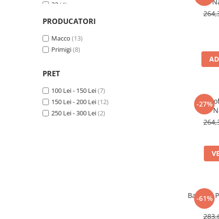
N
22
(4)
264,
23
(4)
PRODUCATORI
25
(4)
26
Macco
(1)
(13)
Primigi
(8)
AD
PRET
100 Lei - 150 Lei
(7)
Pantof
150 Lei - 200 Lei
(12)
-27%
N
250 Lei - 300 Lei
(2)
264,
V
Balerini 
-61%
283,