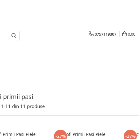
0757119307
0,00
i primii pasi
1-
11
din
11
produse
i Primii Pasi Piele
Pantofi Primii Pasi Piele
Pantof
-27%
-27%