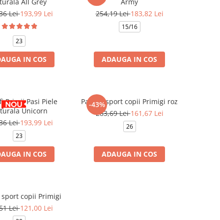
turala All Grey
Army
36 Lei
193,99 Lei
254,19 Lei
183,82 Lei
15/16
23
AUGA IN COS
ADAUGA IN COS
i Primii Pasi Piele
Pantofi sport copii Primigi roz
-43%
turala Unicorn
283,69 Lei
161,67 Lei
36 Lei
193,99 Lei
26
23
AUGA IN COS
ADAUGA IN COS
 sport copii Primigi
51 Lei
121,00 Lei