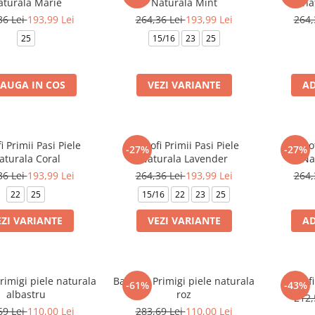
aturala Marie
Naturala Mint
na
36 Lei
193,99 Lei
264,36 Lei
193,99 Lei
264,
25
15/16
23
25
AUGA IN COS
VEZI VARIANTE
AD
i Primii Pasi Piele
Pantofi Primii Pasi Piele
Pantof
-27%
-27%
aturala Coral
Naturala Lavender
Na
36 Lei
193,99 Lei
264,36 Lei
193,99 Lei
264,
22
25
15/16
22
23
25
EZI VARIANTE
VEZI VARIANTE
AD
Primigi piele naturala
Balerini Primigi piele naturala
Pantofi
-61%
-43%
albastru
roz
212,
69 Lei
110,00 Lei
283,69 Lei
110,00 Lei