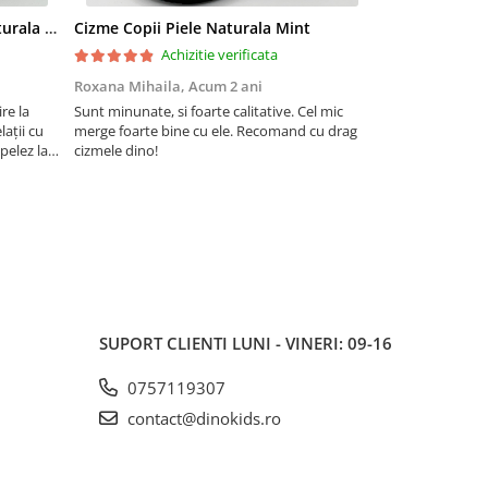
Cizme pentru copii din piele naturala All Pink
Cizme Copii Piele Naturala Mint
Cizme Copii Pi
Achizitie verificata
Ac
Roxana Mihaila,
Acum 2 ani
andreea matee
re la
Sunt minunate, si foarte calitative. Cel mic
Am achizitionat 
ații cu
merge foarte bine cu ele. Recomand cu drag
o recomandare d
apelez la
cizmele dino!
frumoasa culoare
prin care
outfit.Foarte cal
 înmânat
SUPORT CLIENTI
LUNI - VINERI: 09-16
0757119307
contact@dinokids.ro