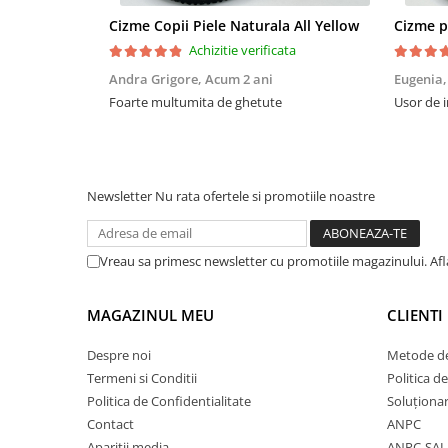
Cizme Copii Piele Naturala All Yellow
Achizitie verificata
Andra Grigore,
Acum 2 ani
Eugenia
Foarte multumita de ghetute
Usor de i
Newsletter
Nu rata ofertele si promotiile noastre
Vreau sa primesc newsletter cu promotiile magazinului. Af
MAGAZINUL MEU
CLIENTI
Despre noi
Metode de
Termeni si Conditii
Politica d
Politica de Confidentialitate
Soluționare
Contact
ANPC
Aparitii media
ANPC-SAL