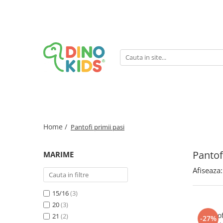
Suport clienti
Livrare
Politica de Retur
Livrare internationala
Formular de retur
Home /
Pantofi primii pasi
Pantof
MARIME
Afiseaza:
15/16
(3)
20
(3)
Pantof
21
(2)
-27%