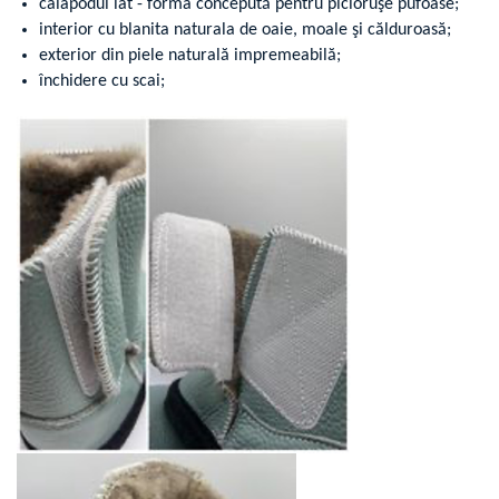
calapodul lat - forma concepută pentru picioruşe pufoase;
interior cu blanita naturala de oaie, moale şi călduroasă;
exterior din piele naturală impremeabilă;
închidere cu scai;