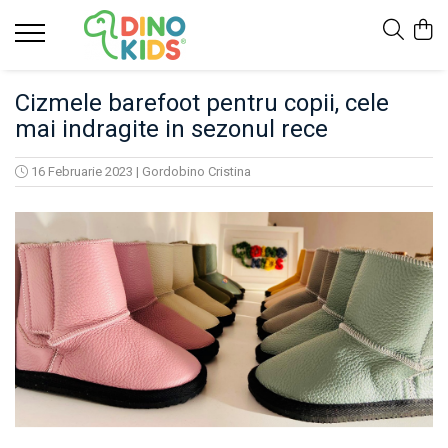
Suport clienti
Cizmele barefoot pentru copii, cele
Livrare
mai indragite in sezonul rece
Politica de Retur
Livrare internationala
16 Februarie 2023
|
Gordobino Cristina
Formular de retur