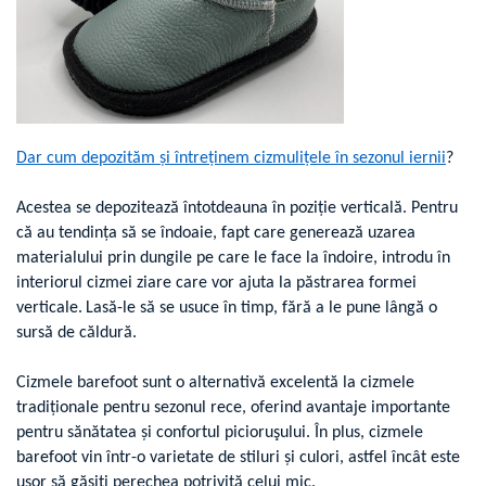
Dar cum depozităm şi întreţinem cizmuliţele în sezonul iernii
?
Acestea se depozitează întotdeauna în poziție verticală. Pentru
că au tendința să se îndoaie, fapt care generează uzarea
materialului prin dungile pe care le face la îndoire, introdu în
interiorul cizmei ziare care vor ajuta la păstrarea formei
verticale.
Lasă-le să se usuce în timp, fără a le pune lângă o
sursă de căldură.
Cizmele barefoot sunt o alternativă excelentă la cizmele
tradiționale pentru sezonul rece, oferind avantaje importante
pentru sănătatea și confortul picioruşului. În plus, cizmele
barefoot vin într-o varietate de stiluri și culori, astfel încât este
ușor să găsiți perechea potrivită celui mic.