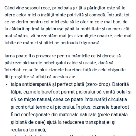
Când vine sezonul rece, principala grijă a părinţilor este să le
ofere celor mici o încălţăminte potrivită şi comodă. Întrucât tot
ce ne dorim pentru cei mici este să le oferim ce e mai bun, de
la căldură optimă la picioruşe până la mobilitate şi un mers cât
mai sănătos, vă prezentăm mai jos cizmuliţele noastre,
cele mai
iubite de mămici şi pitici pe perioada friguroasă.
Iarna poate fi o provocare pentru mămicile ce își doresc să
păstreze picioarele bebeluşului calde și uscate, dacă vă
întrebati ce au în plus cizmele barefoot faţă de cele obişnuite
fiţi pregătite să aflaţi că acestea au:
talpa antiderapantă şi perfect plată (zero-drop
). Datorită
tălpii, cizmele barefoot permit piciorului să simtă solul și
să se miște natural, ceea ce poate îmbunătăți circulația
și confortul termic al piciorului. În plus, cizmele barefoot
fiind confecţionate din materiale naturale (piele naturală
şi blană de oaie) ajută la reducerea transpiraţiei şi
reglarea termică;