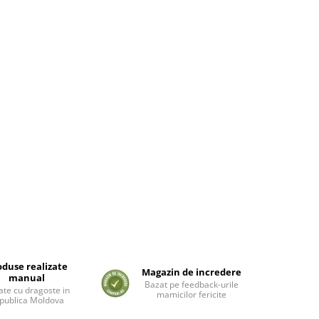
oduse realizate
Magazin de incredere
manual
Bazat pe feedback-urile
ate cu dragoste in
mamicilor fericite
publica Moldova