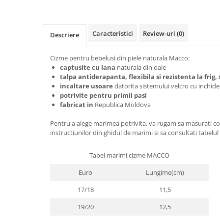
Caracteristici
Review-uri
(0)
Descriere
Cizme pentru bebelusi din piele naturala Macco:
captusite cu lana
naturala din oaie
talpa antiderapanta, flexibila si rezistenta la frig
incaltare usoare
datorita sistemului velcro cu inchide
potrivite pentru primii pasi
fabricat in
Republica Moldova
Pentru a alege marimea potrivita, va rugam sa masurati co
instructiunilor din ghidul de marimi si sa consultati tabelul
Tabel marimi cizme MACCO
Euro
Lungime(cm)
17/18
11,5
19/20
12,5