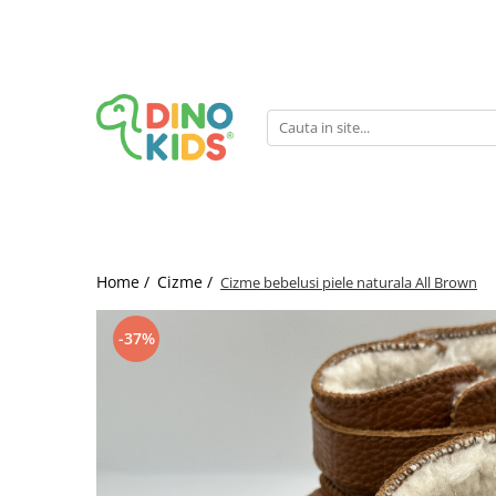
Suport clienti
Livrare
Politica de Retur
Livrare internationala
Formular de retur
Home /
Cizme /
Cizme bebelusi piele naturala All Brown
-37%