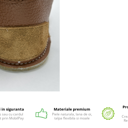
Pr
i in siguranta
Materiale premium
 sau cu cardul
Piele naturala, lana de oi,
Cre
t prin MobilPay
talpa flexibila si moale
Re