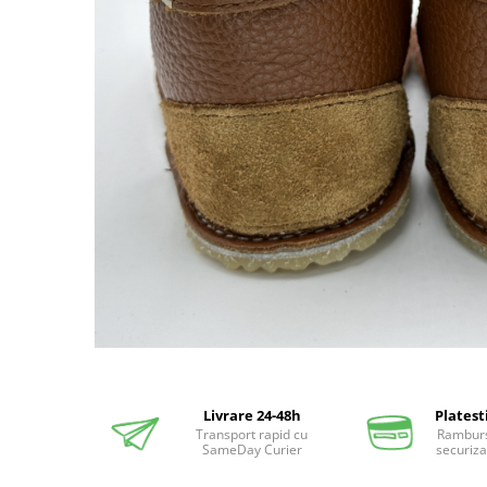
Distribuie
pe
Facebook
Livrare 24-48h
Platest
Transport rapid cu
Ramburs
SameDay Curier
securiza