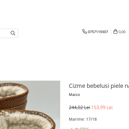
0757119307
0,00
Cizme bebelusi piele n
Macco
244,02 Lei
153,99 Lei
Marime
:
17/18