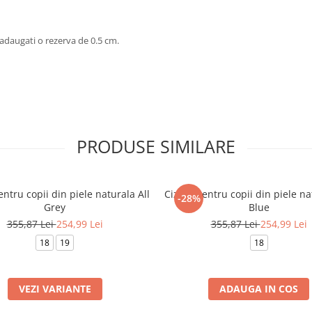
daugati o rezerva de 0.5 cm.
PRODUSE SIMILARE
ntru copii din piele naturala All
Cizme pentru copii din piele nat
-28%
Grey
Blue
355,87 Lei
254,99 Lei
355,87 Lei
254,99 Lei
18
19
18
VEZI VARIANTE
ADAUGA IN COS