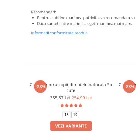
Recomandari:
Pentru a obtine marimea potrivita, va recomandam sa a
Daca sunteti intre marimi, alegeti marimea mai mare.
Informatii conformitate produs
Cizme pentru copii din piele naturala So
Cizme pe
-28%
-28%
cute
355,87 Lei
254,99 Lei
18
19
VEZI VARIANTE