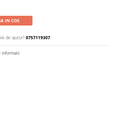
A IN COS
oie de ajutor?
0757119307
informatii