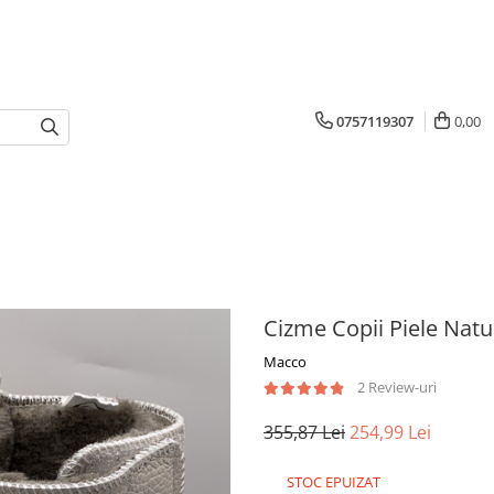
0757119307
0,00
Cizme Copii Piele Natu
Macco
2 Review-uri
355,87 Lei
254,99 Lei
STOC EPUIZAT