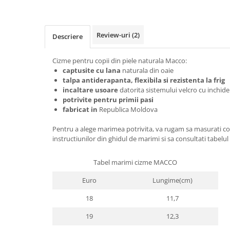
Review-uri
(2)
Descriere
Cizme pentru copii din piele naturala Macco:
captusite cu lana
naturala din oaie
talpa antiderapanta, flexibila si rezistenta la frig
incaltare usoare
datorita sistemului velcro cu inchide
potrivite pentru primii pasi
fabricat in
Republica Moldova
Pentru a alege marimea potrivita, va rugam sa masurati co
instructiunilor din ghidul de marimi si sa consultati tabelul
Tabel marimi cizme MACCO
Euro
Lungime(cm)
18
11,7
19
12,3