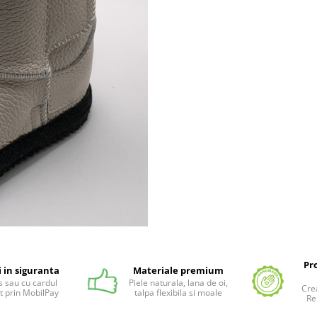
Pr
i in siguranta
Materiale premium
 sau cu cardul
Piele naturala, lana de oi,
Cre
t prin MobilPay
talpa flexibila si moale
Re