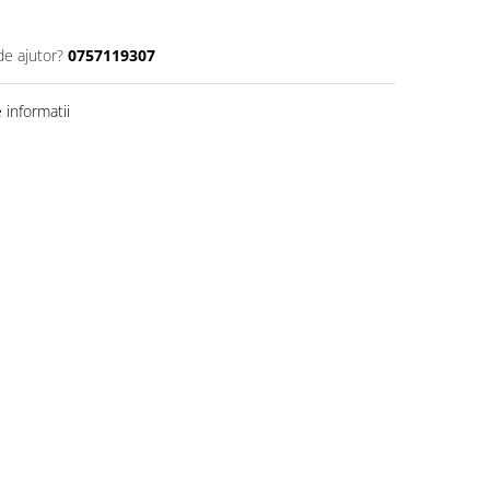
de ajutor?
0757119307
informatii