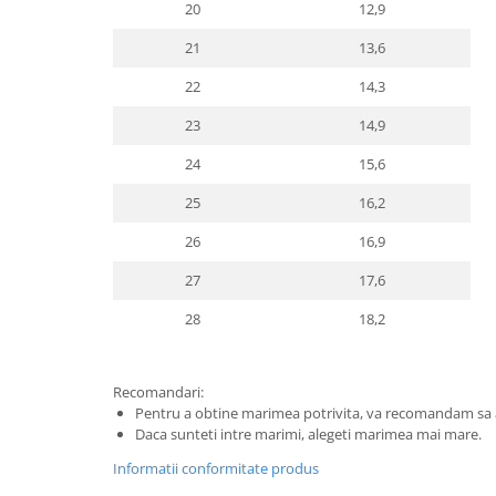
20
12,9
21
13,6
22
14,3
23
14,9
24
15,6
25
16,2
26
16,9
27
17,6
28
18,2
Recomandari:
Pentru a obtine marimea potrivita, va recomandam sa a
Daca sunteti intre marimi, alegeti marimea mai mare.
Informatii conformitate produs