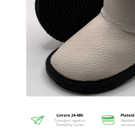
Distribuie
pe
Facebook
Livrare 24-48h
Platest
Transport rapid cu
Ramburs
SameDay Curier
securiza