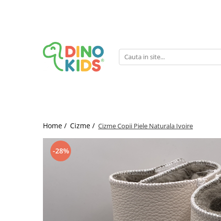
Suport clienti
Livrare
Politica de Retur
Livrare internationala
Formular de retur
Home /
Cizme /
Cizme Copii Piele Naturala Ivoire
-28%