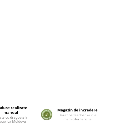
oduse realizate
Magazin de incredere
manual
Bazat pe feedback-urile
ate cu dragoste in
mamicilor fericite
publica Moldova