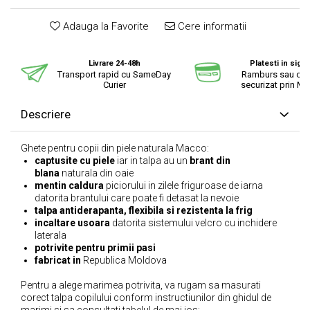
Adauga la Favorite
Cere informatii
Livrare 24-48h
Platesti in sigu
Transport rapid cu SameDay
Ramburs sau cu 
Curier
securizat prin Mo
Descriere
Ghete pentru copii din piele naturala Macco:
captusite cu piele
iar in talpa au un
brant din
blana
naturala din oaie
mentin caldura
piciorului in zilele friguroase de iarna
datorita brantului care poate fi detasat la nevoie
talpa antiderapanta, flexibila si rezistenta la frig
incaltare usoara
datorita sistemului velcro cu inchidere
laterala
potrivite pentru primii pasi
fabricat in
Republica Moldova
Pentru a alege marimea potrivita, va rugam sa masurati
corect talpa copilului conform instructiunilor din ghidul de