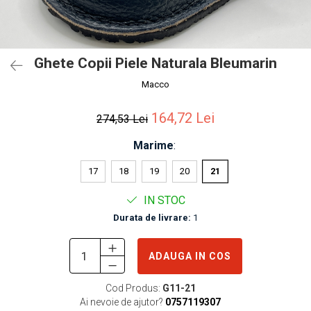
Ghete Copii Piele Naturala Bleumarin
Macco
164,72 Lei
274,53 Lei
Marime
:
17
18
19
20
21
IN STOC
Durata de livrare:
1
ADAUGA IN COS
Cod Produs:
G11-21
Ai nevoie de ajutor?
0757119307