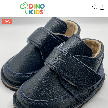
Suport clienti
-40%
Livrare
Politica de Retur
Livrare internationala
Formular de retur