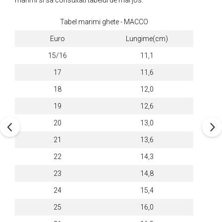
marimi si sa consultati tabelul de mai jos:
Tabel marimi ghete - MACCO
Euro
Lungime(cm)
15/16
11,1
17
11,6
18
12,0
19
12,6
20
13,0
21
13,6
22
14,3
23
14,8
24
15,4
25
16,0