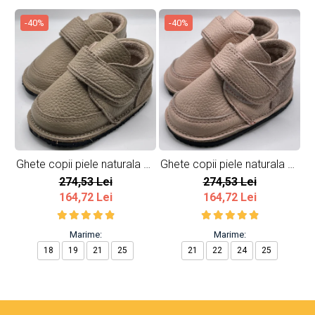
-40%
-40%
Ghete copii piele naturala All
Ghete copii piele naturala All
Gh
Beige
Pink
274,53 Lei
274,53 Lei
164,72 Lei
164,72 Lei
Marime:
Marime:
18
19
21
25
21
22
24
25