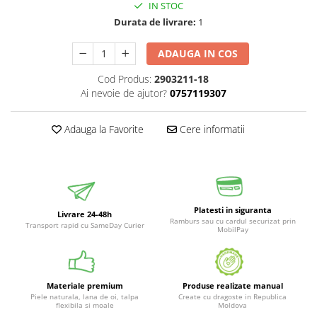
IN STOC
Durata de livrare:
1
ADAUGA IN COS
Cod Produs:
2903211-18
Ai nevoie de ajutor?
0757119307
Adauga la Favorite
Cere informatii
Platesti in siguranta
Livrare 24-48h
Ramburs sau cu cardul securizat prin
Transport rapid cu SameDay Curier
MobilPay
Materiale premium
Produse realizate manual
Piele naturala, lana de oi, talpa
Create cu dragoste in Republica
flexibila si moale
Moldova