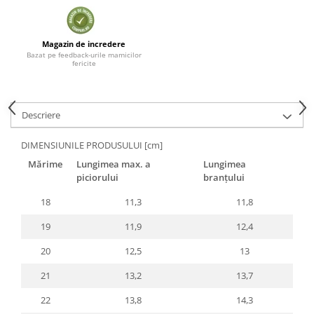
Magazin de incredere
Bazat pe feedback-urile mamicilor
fericite
Descriere
DIMENSIUNILE PRODUSULUI [cm]
Mărime
Lungimea max. a
Lungimea
piciorului
branțului
18
11,3
11,8
19
11,9
12,4
20
12,5
13
21
13,2
13,7
22
13,8
14,3