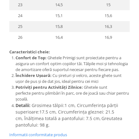
23
14,5
15
24
15,1
15,6
25
15,8
16,3
26
16,4
16,9
Caracteristici cheie:
Confort de Top:
Ghetele Primigi sunt proiectate pentru a
asigura un confort optim copiilor tăi. Tălpile moi și tehnologia
de amortizare oferă suportul necesar pentru fiecare pas.
Închidere Ușoară:
Cu șireturi și velcro, aceste ghete sunt
ușor de pus și de dat jos, ideal pentru cei mici
Potriviți pentru Activități Zilnice:
Ghetele sunt
perfecte pentru plimbări în parc, ore de joacă sau chiar pentru
școală.
Detalii:
Grosimea tălpii:1 cm, Circumferința părții
superioare:17.5 cm, Circumferința gleznei: 21.5
cm,
Înălțimea totală a pantofului: 7.5 cm
Greutatea
,
pantofului: 98 g.
Informatii conformitate produs