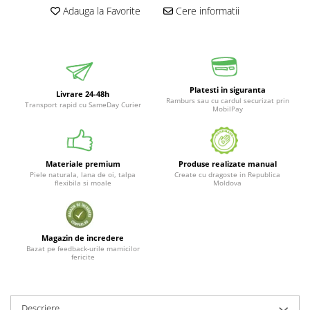
Adauga la Favorite
Cere informatii
Platesti in siguranta
Livrare 24-48h
Ramburs sau cu cardul securizat prin
Transport rapid cu SameDay Curier
MobilPay
Materiale premium
Produse realizate manual
Piele naturala, lana de oi, talpa
Create cu dragoste in Republica
flexibila si moale
Moldova
Magazin de incredere
Bazat pe feedback-urile mamicilor
fericite
Descriere