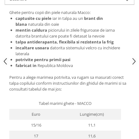
Ghete pentru copii din piele naturala Macco:
captusite cu piele
iar in talpa au un
brant din
blana
naturala din oaie
mentin caldura
piciorului in zilele friguroase de iarna
datorita brantului care poate fi detasat la nevoie
talpa antiderapanta, flexibila si rezistenta la frig
incaltare usoara
datorita sistemului velcro cu inchidere
laterala
potrivite pentru primii pasi
fabricat in
Republica Moldova
Pentru a alege marimea potrivita, va rugam sa masurati corect
talpa copilului conform instructiunilor din ghidul de marimi si sa
consultati tabelul de mai jos:
Tabel marimi ghete - MACCO
Euro
Lungime(cm)
15/16
11,1
17
11,6