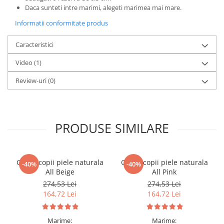
Daca sunteti intre marimi, alegeti marimea mai mare.
Informatii conformitate produs
Caracteristici
Video
(1)
Review-uri
(0)
PRODUSE SIMILARE
Ghete copii piele naturala
Ghete copii piele naturala
-40%
-40%
All Beige
All Pink
274,53 Lei
274,53 Lei
164,72 Lei
164,72 Lei
Marime:
Marime: