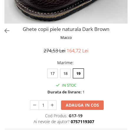
Ghete copii piele naturala Dark Brown
Macco
274,53 Lei
164,72 Lei
Marime
:
17
18
19
IN STOC
Durata de livrare:
1
ADAUGA IN COS
Cod Produs:
G17-19
Ai nevoie de ajutor?
0757119307