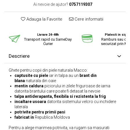
Ai nevoie de ajutor?
0757119307
Adauga la Favorite
Cere informatii
Livrare 24-48h
Platesti in sigu
Transport rapid cu SameDay
Ramburs sau cu 
Curier
securizat prin Mo
Descriere
Ghete pentru copii din piele naturala Macco:
captusite cu piele
iar in talpa au un
brant din
blana
naturala din oaie
mentin caldura
piciorului in zilele friguroase de iarna
datorita brantului care poate fi detasat la nevoie
talpa antiderapanta, flexibila si rezistenta la frig
incaltare usoara
datorita sistemului velcro cu inchidere
laterala
potrivite pentru primii pasi
fabricat in
Republica Moldova
Pentru a alege marimea potrivita, va rugam sa masurati