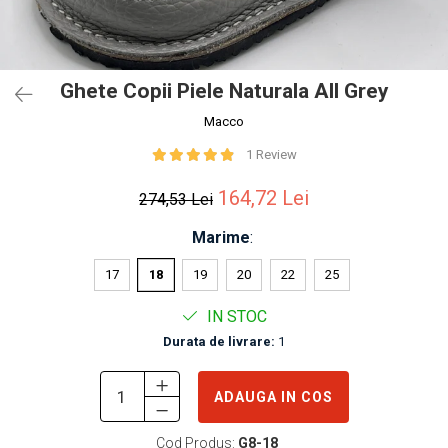
Ghete Copii Piele Naturala All Grey
Macco
1 Review
164,72 Lei
274,53 Lei
Marime
:
17
18
19
20
22
25
IN STOC
Durata de livrare:
1
ADAUGA IN COS
Cod Produs:
G8-18