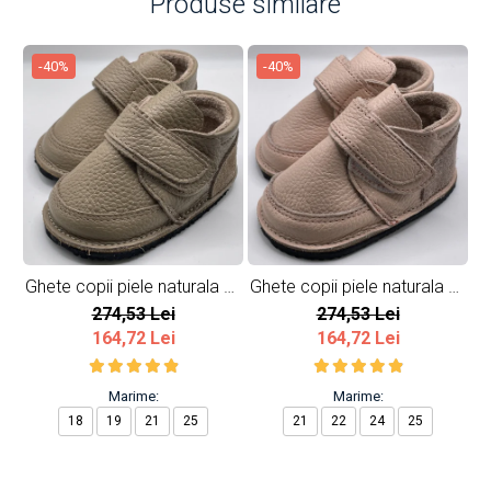
Produse similare
-40%
-40%
Ghete copii piele naturala All
Ghete copii piele naturala All
Gh
Beige
Pink
274,53 Lei
274,53 Lei
164,72 Lei
164,72 Lei
Marime:
Marime:
18
19
21
25
21
22
24
25