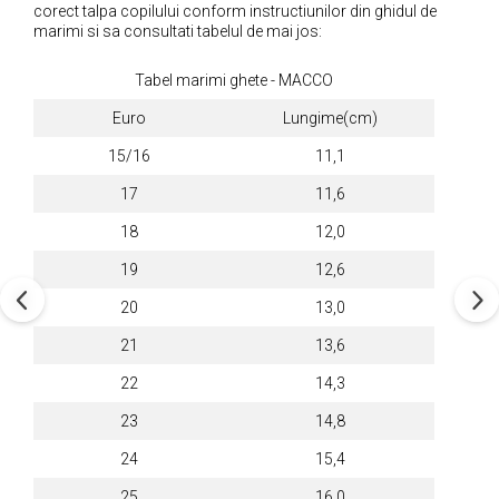
corect talpa copilului conform instructiunilor din ghidul de
marimi si sa consultati tabelul de mai jos:
Tabel marimi ghete - MACCO
Euro
Lungime(cm)
15/16
11,1
17
11,6
18
12,0
19
12,6
20
13,0
21
13,6
22
14,3
23
14,8
24
15,4
25
16,0