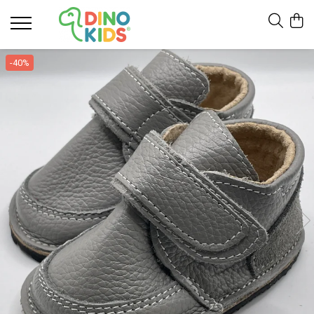
Suport clienti
-40%
Livrare
Politica de Retur
Livrare internationala
Formular de retur