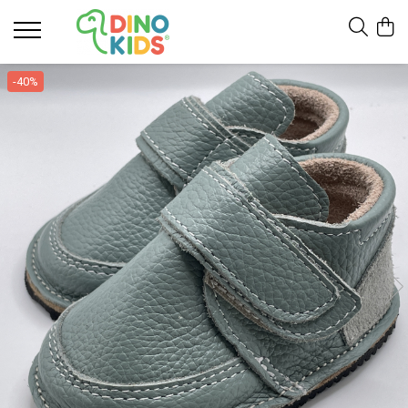
Suport clienti
-40%
Livrare
Politica de Retur
Livrare internationala
Formular de retur