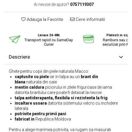
Ai nevoie de ajutor?
0757119307
Adauga la Favorite
Cere informatii
Livrare 24-48h
Platesti in sigu
Transport rapid cu SameDay
Ramburs sau cu 
Curier
securizat prin Mo
Descriere
Ghete pentru copii din piele naturala Macco:
captusite cu piele
iar in talpa au un
brant din
blana
naturala din oaie
mentin caldura
piciorului in zilele friguroase de iarna
datorita brantului care poate fi detasat la nevoie
talpa antiderapanta, flexibila si rezistenta la frig
incaltare usoara
datorita sistemului velcro cu inchidere
laterala
potrivite pentru primii pasi
fabricat in
Republica Moldova
Pentru a alege marimea potrivita, va rugam sa masurati