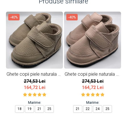
Produse similare
-40%
-40%
Ghete copii piele naturala All
Ghete copii piele naturala All
Gh
Beige
Pink
274,53 Lei
274,53 Lei
164,72 Lei
164,72 Lei
Marime:
Marime:
18
19
21
25
21
22
24
25