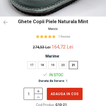
Ghete Copii Piele Naturala Mint
Macco
1 Review
164,72 Lei
274,53 Lei
Marime
:
17
18
19
20
21
IN STOC
Durata de livrare:
1
ADAUGA IN COS
Cod Produs:
G10-21