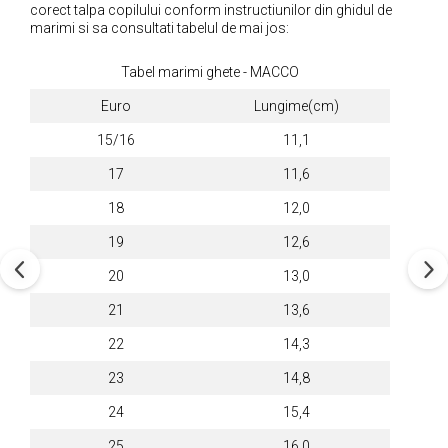
corect talpa copilului conform instructiunilor din ghidul de
marimi si sa consultati tabelul de mai jos:
Tabel marimi ghete - MACCO
Euro
Lungime(cm)
15/16
11,1
17
11,6
18
12,0
19
12,6
20
13,0
21
13,6
22
14,3
23
14,8
24
15,4
25
16,0