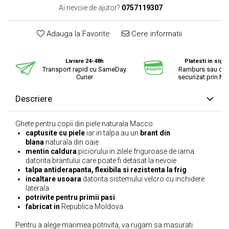
Ai nevoie de ajutor?
0757119307
Adauga la Favorite
Cere informatii
Livrare 24-48h
Platesti in sigu
Transport rapid cu SameDay
Ramburs sau cu 
Curier
securizat prin Mo
Descriere
Ghete pentru copii din piele naturala Macco:
captusite cu piele
iar in talpa au un
brant din
blana
naturala din oaie
mentin caldura
piciorului in zilele friguroase de iarna
datorita brantului care poate fi detasat la nevoie
talpa antiderapanta, flexibila si rezistenta la frig
incaltare usoara
datorita sistemului velcro cu inchidere
laterala
potrivite pentru primii pasi
fabricat in
Republica Moldova
Pentru a alege marimea potrivita, va rugam sa masurati