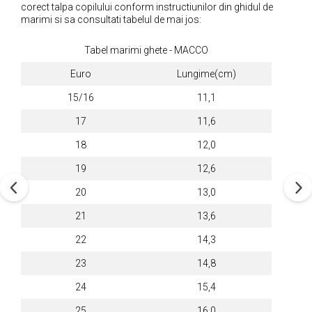
corect talpa copilului conform instructiunilor din ghidul de
marimi si sa consultati tabelul de mai jos:
Tabel marimi ghete - MACCO
Euro
Lungime(cm)
15/16
11,1
17
11,6
18
12,0
19
12,6
20
13,0
21
13,6
22
14,3
23
14,8
24
15,4
25
16,0