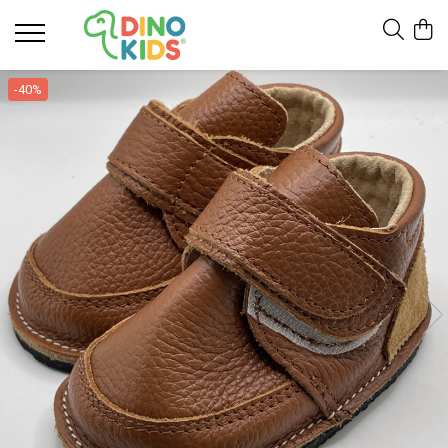
Suport clienti
-40%
Livrare
Politica de Retur
Livrare internationala
Formular de retur