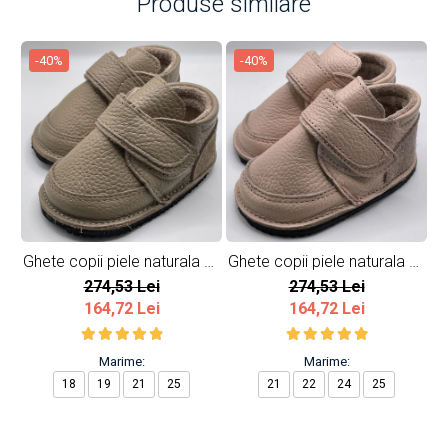
Produse similare
-40%
-40%
Ghete copii piele naturala All
Ghete copii piele naturala All
Gh
Beige
Pink
274,53 Lei
274,53 Lei
164,72 Lei
164,72 Lei
Marime:
Marime:
18
19
21
25
21
22
24
25