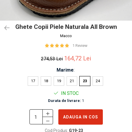
Ghete Copii Piele Naturala All Brown
Macco
1 Review
164,72 Lei
274,53 Lei
Marime
:
17
18
19
21
23
24
IN STOC
Durata de livrare:
1
ADAUGA IN COS
Cod Produs:
G19-23