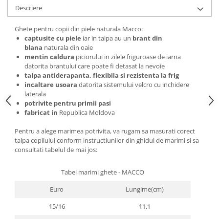
Descriere
Ghete pentru copii din piele naturala Macco:
captusite cu piele
iar in talpa au un
brant din
blana
naturala din oaie
mentin caldura
piciorului in zilele friguroase de iarna
datorita brantului care poate fi detasat la nevoie
talpa antiderapanta, flexibila si rezistenta la frig
incaltare usoara
datorita sistemului velcro cu inchidere
laterala
potrivite pentru primii pasi
fabricat in
Republica Moldova
Pentru a alege marimea potrivita, va rugam sa masurati corect
talpa copilului conform instructiunilor din ghidul de marimi si sa
consultati tabelul de mai jos:
Tabel marimi ghete - MACCO
Euro
Lungime(cm)
15/16
11,1