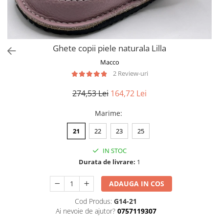
Ghete copii piele naturala Lilla
Macco
2 Review-uri
274,53 Lei
164,72 Lei
Marime
:
21
22
23
25
IN STOC
Durata de livrare:
1
ADAUGA IN COS
Cod Produs:
G14-21
Ai nevoie de ajutor?
0757119307