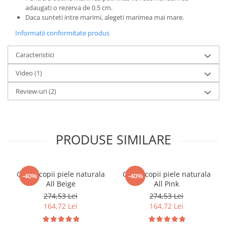
adaugati o rezerva de 0.5 cm.
Daca sunteti intre marimi, alegeti marimea mai mare.
Informatii conformitate produs
Caracteristici
Video
(1)
Review-uri
(2)
PRODUSE SIMILARE
Ghete copii piele naturala
Ghete copii piele naturala
-40%
-40%
All Beige
All Pink
274,53 Lei
274,53 Lei
164,72 Lei
164,72 Lei