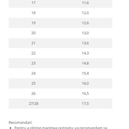
17
11,6
18
12,0
19
12,6
20
13,0
21
13,6
22
14,3
23
14,8
24
15,4
25
16,0
26
16,5
27/28
17,5
Recomandari:
Pentru a obtine marimea potrivita, va recomandam sa