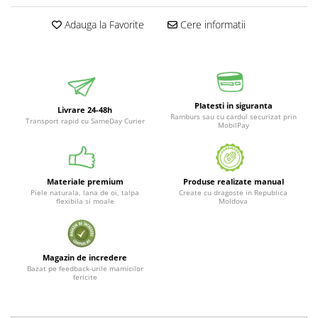
Adauga la Favorite
Cere informatii
Platesti in siguranta
Livrare 24-48h
Ramburs sau cu cardul securizat prin
Transport rapid cu SameDay Curier
MobilPay
Materiale premium
Produse realizate manual
Piele naturala, lana de oi, talpa
Create cu dragoste in Republica
flexibila si moale
Moldova
Magazin de incredere
Bazat pe feedback-urile mamicilor
fericite