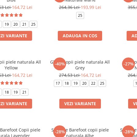
53 Lei
164,72 Lei
264,36 Lei
193,99 Lei
355,
25
19
20
21
25
EZI VARIANTE
ADAUGA IN COS
AD
ii piele naturala All
Ghete copii piele naturala All
Pantof
-40%
-27%
Yellow
Grey
N
53 Lei
164,72 Lei
274,53 Lei
164,72 Lei
264,
17
18
19
20
22
25
1
18
19
21
EZI VARIANTE
VEZI VARIANTE
V
Barefoot Copii piele
Sandale Barefoot copii piele
Sandale 
-28%
-28%
urala Lavender
naturala Albe
nat