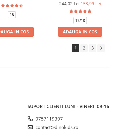
244,02 Lei
153,99 Lei
18
17/18
AUGA IN COS
ADAUGA IN COS
1
2
3
SUPORT CLIENTI
LUNI - VINERI: 09-16
0757119307
contact@dinokids.ro