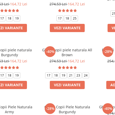
53 Lei
164,72 Lei
274,53 Lei
164,72 Lei
2
17
18
19
17
18
25
EZI VARIANTE
VEZI VARIANTE
V
opii piele naturala
Ghete copii piele naturala All
Pantofi 
-40%
-28%
Burgundy
Brown
53 Lei
164,72 Lei
274,53 Lei
164,72 Lei
254,
17
18
19
17
18
19
21
23
24
EZI VARIANTE
VEZI VARIANTE
AD
opii Piele Naturala
Cizme Copii Piele Naturala
Ghete Cop
-28%
-40%
Army
Burgundy
274,