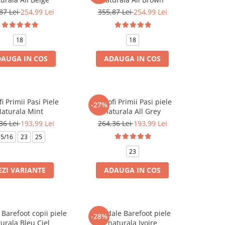
87 Lei
254,99 Lei
355,87 Lei
254,99 Lei
18
18
AUGA IN COS
ADAUGA IN COS
i Primii Pasi Piele
Pantofi Primii Pasi piele
-27%
aturala Mint
naturala All Grey
36 Lei
193,99 Lei
264,36 Lei
193,99 Lei
5/16
23
25
23
EZI VARIANTE
ADAUGA IN COS
Barefoot copii piele
Sandale Barefoot piele
-28%
urala Bleu Ciel
naturala Ivoire