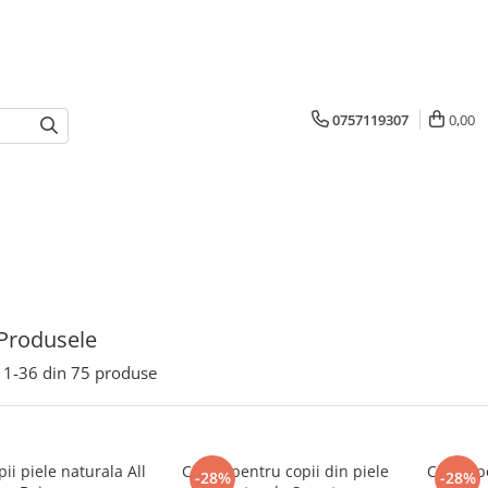
0757119307
0,00
Produsele
1-
36
din
75
produse
ii piele naturala All
Cizme pentru copii din piele
Cizme pe
-28%
-28%