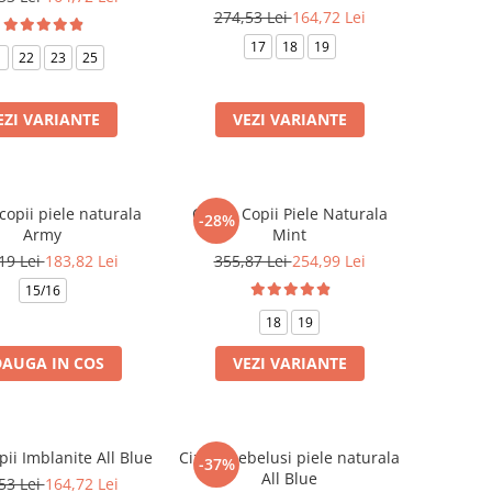
274,53 Lei
164,72 Lei
17
18
19
1
22
23
25
EZI VARIANTE
VEZI VARIANTE
copii piele naturala
Cizme Copii Piele Naturala
-28%
Army
Mint
19 Lei
183,82 Lei
355,87 Lei
254,99 Lei
15/16
18
19
AUGA IN COS
VEZI VARIANTE
ii Imblanite All Blue
Cizme bebelusi piele naturala
-37%
All Blue
53 Lei
164,72 Lei