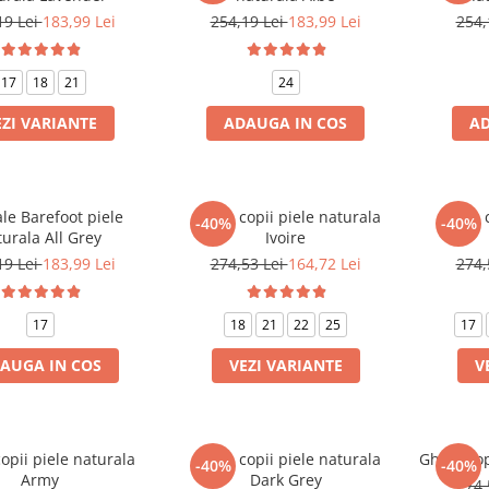
19 Lei
183,99 Lei
254,19 Lei
183,99 Lei
254,
17
18
21
24
EZI VARIANTE
ADAUGA IN COS
AD
 Barefoot piele
Ghete copii piele naturala
Ghete c
-40%
-40%
urala All Grey
Ivoire
19 Lei
183,99 Lei
274,53 Lei
164,72 Lei
274,
17
18
21
22
25
17
AUGA IN COS
VEZI VARIANTE
V
opii piele naturala
Ghete copii piele naturala
Ghete cop
-40%
-40%
Army
Dark Grey
274,