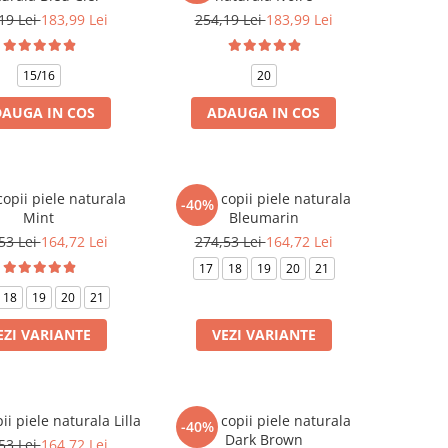
19 Lei
183,99 Lei
254,19 Lei
183,99 Lei
15/16
20
AUGA IN COS
ADAUGA IN COS
opii piele naturala
Ghete copii piele naturala
-40%
Mint
Bleumarin
53 Lei
164,72 Lei
274,53 Lei
164,72 Lei
17
18
19
20
21
18
19
20
21
EZI VARIANTE
VEZI VARIANTE
ii piele naturala Lilla
Ghete copii piele naturala
-40%
Dark Brown
53 Lei
164,72 Lei