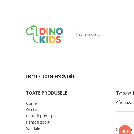
Suport clienti
Livrare
Politica de Retur
Livrare internationala
Formular de retur
Home /
Toate Produsele
Toate 
TOATE PRODUSELE
Afiseaza:
Cizme
Ghete
Pantofi primii pasi
Pantofi sport
Sandale
Ghete cop
-40%