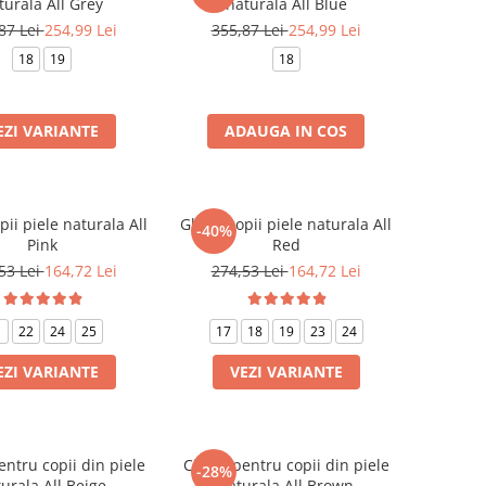
turala All Grey
naturala All Blue
87 Lei
254,99 Lei
355,87 Lei
254,99 Lei
18
19
18
EZI VARIANTE
ADAUGA IN COS
ii piele naturala All
Ghete copii piele naturala All
-40%
Pink
Red
53 Lei
164,72 Lei
274,53 Lei
164,72 Lei
1
22
24
25
17
18
19
23
24
EZI VARIANTE
VEZI VARIANTE
ntru copii din piele
Cizme pentru copii din piele
-28%
urala All Beige
naturala All Brown