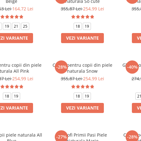
Beige
naturala So cute
na
53 Lei
164,72 Lei
355,87 Lei
254,99 Lei
355,
19
21
25
18
19
EZI VARIANTE
VEZI VARIANTE
V
ntru copii din piele
Cizme pentru copii din piele
Ghete cop
-28%
-40%
turala All Pink
naturala Snow
87 Lei
254,99 Lei
355,87 Lei
254,99 Lei
274,
18
19
18
19
2
EZI VARIANTE
VEZI VARIANTE
V
ii piele naturala All
Pantofi Primii Pasi Piele
Cizme pe
-27%
-28%
Blue
Naturala Marie
nat