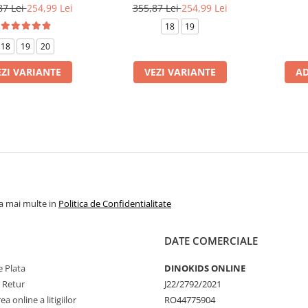
87 Lei
254,99 Lei
355,87 Lei
254,99 Lei
18
19
18
19
20
EZI VARIANTE
VEZI VARIANTE
AD
la mai multe in
Politica de Confidentialitate
DATE COMERCIALE
 Plata
DINOKIDS ONLINE
e Retur
J22/2792/2021
a online a litigiilor
RO44775904