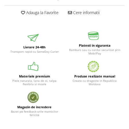
Adauga la Favorite
Cere informatii
Platesti in siguranta
Livrare 24-48h
Ramburs sau cu cardul securizat prin
Transport rapid cu SameDay Curier
MobilPay
Materiale premium
Produse realizate manual
Piele naturala, lana de oi, talpa
Create cu dragoste in Republica
flexibila si moale
Moldova
Magazin de incredere
Bazat pe feedback-urile mamicilor
fericite