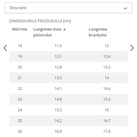
Descriere
DIMENSIUNILE PRODUSULUI [cm]
Mărime
Lungimea max. a
Lungimea
piciorului
branțului
18
11,5
12
19
12,1
12,6
20
12,8
13,3
21
13,5
14
22
14,1
14,6
23
14,8
15,3
24
15,5
16
25
16,2
16,7
26
16,9
17,4