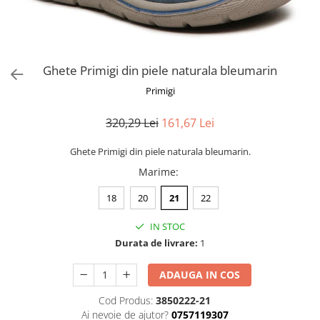
Ghete Primigi din piele naturala bleumarin
Primigi
320,29 Lei
161,67 Lei
Ghete Primigi din piele naturala bleumarin.
Marime
:
18
20
21
22
IN STOC
Durata de livrare:
1
ADAUGA IN COS
Cod Produs:
3850222-21
Ai nevoie de ajutor?
0757119307