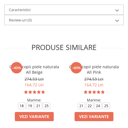
Caracteristici
Review-uri
(0)
PRODUSE SIMILARE
Ghete copii piele naturala
Ghete copii piele naturala
-40%
-40%
All Beige
All Pink
274,53 Lei
274,53 Lei
164,72 Lei
164,72 Lei
Marime:
Marime:
18
19
21
25
21
22
24
25
VEZI VARIANTE
VEZI VARIANTE