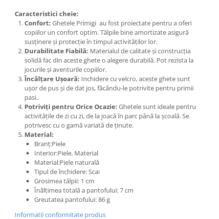
Caracteristici cheie:
Confort:
Ghetele Primigi au fost proiectate pentru a oferi
copiilor un confort optim. Tălpile bine amortizate asigură
susținere și protecție în timpul activităților lor.
Durabilitate Fiabilă:
Materialul de calitate și construcția
solidă fac din aceste ghete o alegere durabilă. Pot rezista la
jocurile și aventurile copiilor.
Încălțare Ușoară:
Inchidere cu velcro, aceste ghete sunt
ușor de pus și de dat jos, făcându-le potrivite pentru primii
pasi..
Potriviți pentru Orice Ocazie:
Ghetele sunt ideale pentru
activitățile de zi cu zi, de la joacă în parc până la școală. Se
potrivesc cu o gamă variată de ținute.
Material:
Branț:Piele
Interior:Piele, Material
Material:Piele naturală
Tipul de închidere: Scai
Grosimea tălpii: 1 cm
Înălțimea totală a pantofului: 7 cm
Greutatea pantofului: 86 g
Informatii conformitate produs