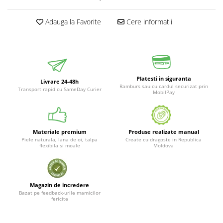
Adauga la Favorite
Cere informatii
Platesti in siguranta
Livrare 24-48h
Ramburs sau cu cardul securizat prin
Transport rapid cu SameDay Curier
MobilPay
Materiale premium
Produse realizate manual
Piele naturala, lana de oi, talpa
Create cu dragoste in Republica
flexibila si moale
Moldova
Magazin de incredere
Bazat pe feedback-urile mamicilor
fericite