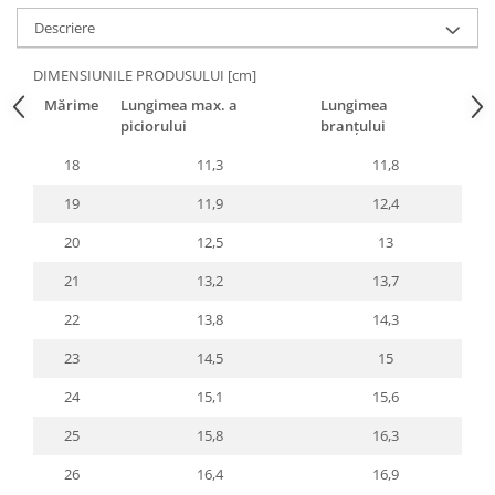
Descriere
DIMENSIUNILE PRODUSULUI [cm]
Mărime
Lungimea max. a
Lungimea
piciorului
branțului
18
11,3
11,8
19
11,9
12,4
20
12,5
13
21
13,2
13,7
22
13,8
14,3
23
14,5
15
24
15,1
15,6
25
15,8
16,3
26
16,4
16,9