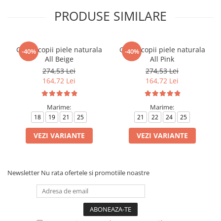
PRODUSE SIMILARE
Ghete copii piele naturala
Ghete copii piele naturala
-40%
-40%
All Beige
All Pink
274,53 Lei
274,53 Lei
164,72 Lei
164,72 Lei
Marime:
Marime:
18
19
21
25
21
22
24
25
VEZI VARIANTE
VEZI VARIANTE
Newsletter
Nu rata ofertele si promotiile noastre