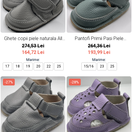
Ghete copii piele naturala All
Pantofi Primii Pasi Piele
Grey
Naturala Mint
274,53 Lei
264,36 Lei
164,72 Lei
193,99 Lei
Marime:
Marime:
17
18
19
20
22
25
15/16
23
25
-27%
-28%