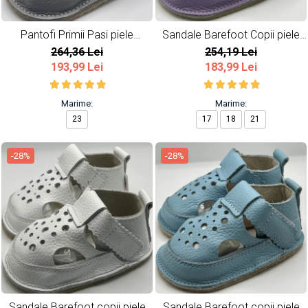
Pantofi Primii Pasi piele
Sandale Barefoot Copii piele
naturala All Grey
naturala Lavender
264,36 Lei
254,19 Lei
193,99 Lei
183,99 Lei
Marime:
Marime:
23
17
18
21
-28%
-28%
Sandale Barefoot copii piele
Sandale Barefoot copii piele