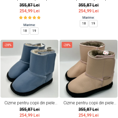
naturala So cute
naturala All Grey
355,87 Lei
355,87 Lei
254,99 Lei
254,99 Lei
Marime:
18
19
Marime:
18
19
-28%
-28%
Cizme pentru copii din piele
Cizme pentru copii din piele
naturala All Blue
naturala All Pink
355,87 Lei
355,87 Lei
254,99 Lei
254,99 Lei