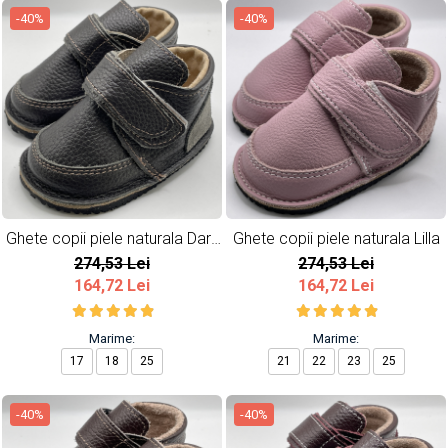
-40%
-40%
Ghete copii piele naturala Dark
Ghete copii piele naturala Lilla
Grey
274,53 Lei
274,53 Lei
164,72 Lei
164,72 Lei
Marime:
Marime:
17
18
25
21
22
23
25
-40%
-40%