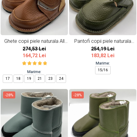
Ghete copii piele naturala All
Pantofi copii piele naturala
Brown
Army
274,53 Lei
254,19 Lei
164,72 Lei
183,82 Lei
Marime:
15/16
Marime:
17
18
19
21
23
24
-28%
-28%