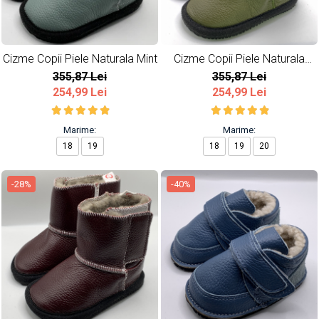
Cizme Copii Piele Naturala Mint
Cizme Copii Piele Naturala
Army
355,87 Lei
355,87 Lei
254,99 Lei
254,99 Lei
Marime:
Marime:
18
19
18
19
20
-28%
-40%