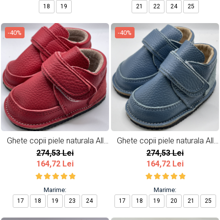
18
19
21
22
24
25
-40%
-40%
Ghete copii piele naturala All
Ghete copii piele naturala All
Red
Blue
274,53 Lei
274,53 Lei
164,72 Lei
164,72 Lei
Marime:
Marime:
17
18
19
23
24
17
18
19
20
21
25