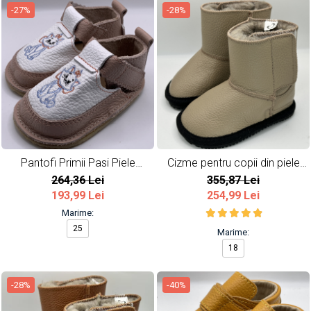
-27%
-28%
Pantofi Primii Pasi Piele
Cizme pentru copii din piele
Naturala Marie
naturala All Beige
264,36 Lei
355,87 Lei
193,99 Lei
254,99 Lei
Marime:
25
Marime:
18
-28%
-40%