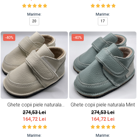
Marime:
Marime:
20
17
-40%
-40%
Ghete copii piele naturala
Ghete copii piele naturala Mint
Ivoire
274,53 Lei
274,53 Lei
164,72 Lei
164,72 Lei
Marime:
Marime: