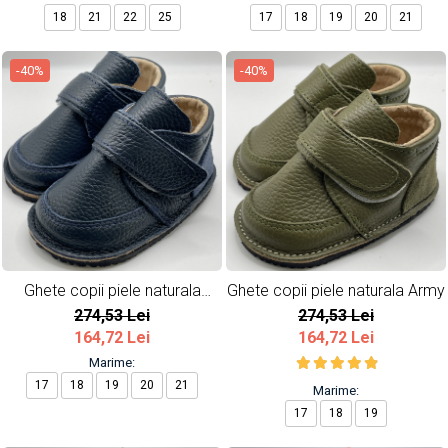
18
21
22
25
17
18
19
20
21
-40%
-40%
Ghete copii piele naturala
Ghete copii piele naturala Army
Bleumarin
274,53 Lei
274,53 Lei
164,72 Lei
164,72 Lei
Marime:
17
18
19
20
21
Marime:
17
18
19