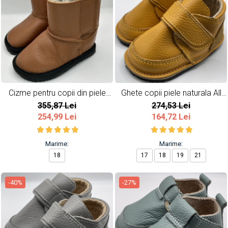
Cizme pentru copii din piele
Ghete copii piele naturala All
naturala All Brown
Yellow
355,87 Lei
274,53 Lei
254,99 Lei
164,72 Lei
Marime:
Marime:
18
17
18
19
21
-40%
-27%