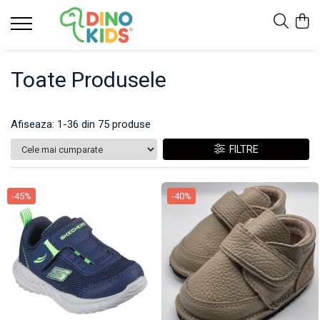
Suport clienti
Toate Produsele
Livrare
Politica de Retur
Livrare internationala
Afiseaza:
1-
36
din
75
produse
Formular de retur
FILTRE
-45%
-40%