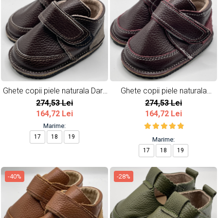
Ghete copii piele naturala Dark
Ghete copii piele naturala
Brown
Burgundy
274,53 Lei
274,53 Lei
164,72 Lei
164,72 Lei
Marime:
17
18
19
Marime:
17
18
19
-40%
-28%