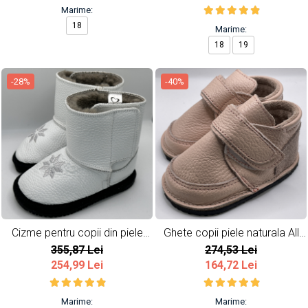
Marime:
18
Marime:
18
19
-28%
-40%
Cizme pentru copii din piele
Ghete copii piele naturala All
naturala Snow
Pink
355,87 Lei
274,53 Lei
254,99 Lei
164,72 Lei
Marime:
Marime: