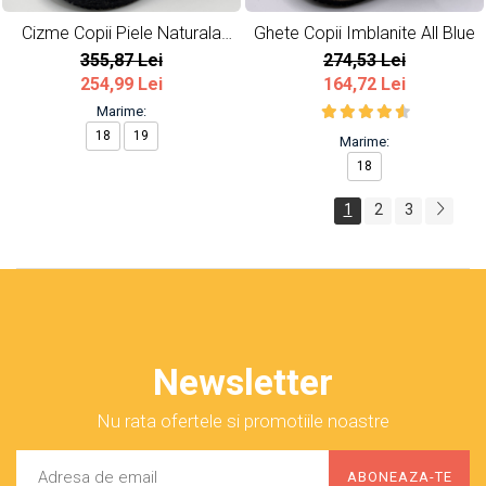
Cizme Copii Piele Naturala
Ghete Copii Imblanite All Blue
Burgundy
355,87 Lei
274,53 Lei
254,99 Lei
164,72 Lei
Marime:
18
19
Marime:
18
1
2
3
Newsletter
Nu rata ofertele si promotiile noastre