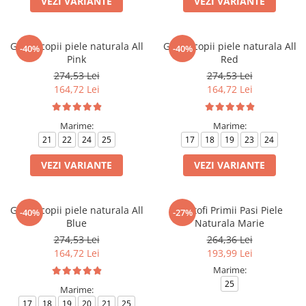
VEZI VARIANTE
VEZI VARIANTE
Ghete copii piele naturala All
Ghete copii piele naturala All
-40%
-40%
Pink
Red
274,53 Lei
274,53 Lei
164,72 Lei
164,72 Lei
Marime:
Marime:
21
22
24
25
17
18
19
23
24
VEZI VARIANTE
VEZI VARIANTE
Ghete copii piele naturala All
Pantofi Primii Pasi Piele
-40%
-27%
Blue
Naturala Marie
274,53 Lei
264,36 Lei
164,72 Lei
193,99 Lei
Marime:
25
Marime:
17
18
19
20
21
25