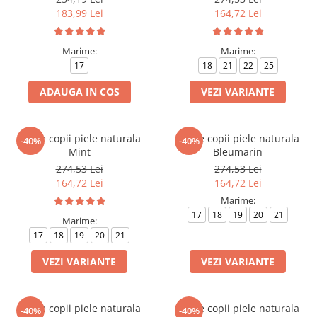
183,99 Lei
164,72 Lei
Marime:
Marime:
17
18
21
22
25
ADAUGA IN COS
VEZI VARIANTE
Ghete copii piele naturala
Ghete copii piele naturala
-40%
-40%
Mint
Bleumarin
274,53 Lei
274,53 Lei
164,72 Lei
164,72 Lei
Marime:
17
18
19
20
21
Marime:
17
18
19
20
21
VEZI VARIANTE
VEZI VARIANTE
Ghete copii piele naturala
Ghete copii piele naturala
-40%
-40%