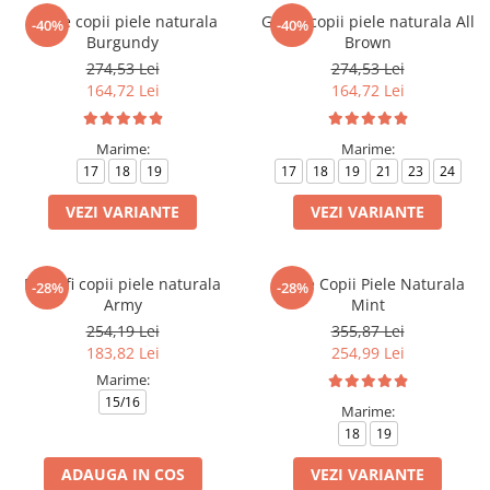
Ghete copii piele naturala
Ghete copii piele naturala All
-40%
-40%
Burgundy
Brown
274,53 Lei
274,53 Lei
164,72 Lei
164,72 Lei
Marime:
Marime:
17
18
19
17
18
19
21
23
24
VEZI VARIANTE
VEZI VARIANTE
Pantofi copii piele naturala
Cizme Copii Piele Naturala
-28%
-28%
Army
Mint
254,19 Lei
355,87 Lei
183,82 Lei
254,99 Lei
Marime:
15/16
Marime:
18
19
ADAUGA IN COS
VEZI VARIANTE