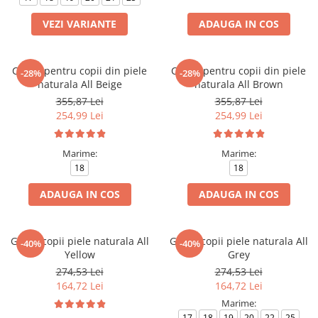
VEZI VARIANTE
ADAUGA IN COS
Cizme pentru copii din piele
Cizme pentru copii din piele
-28%
-28%
naturala All Beige
naturala All Brown
355,87 Lei
355,87 Lei
254,99 Lei
254,99 Lei
Marime:
Marime:
18
18
ADAUGA IN COS
ADAUGA IN COS
Ghete copii piele naturala All
Ghete copii piele naturala All
-40%
-40%
Yellow
Grey
274,53 Lei
274,53 Lei
164,72 Lei
164,72 Lei
Marime:
17
18
19
20
22
25