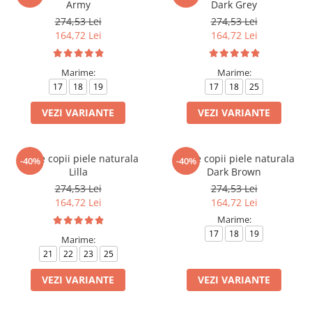
Army
Dark Grey
274,53 Lei
274,53 Lei
164,72 Lei
164,72 Lei
Marime:
Marime:
17
18
19
17
18
25
VEZI VARIANTE
VEZI VARIANTE
Ghete copii piele naturala
Ghete copii piele naturala
-40%
-40%
Lilla
Dark Brown
274,53 Lei
274,53 Lei
164,72 Lei
164,72 Lei
Marime:
17
18
19
Marime:
21
22
23
25
VEZI VARIANTE
VEZI VARIANTE