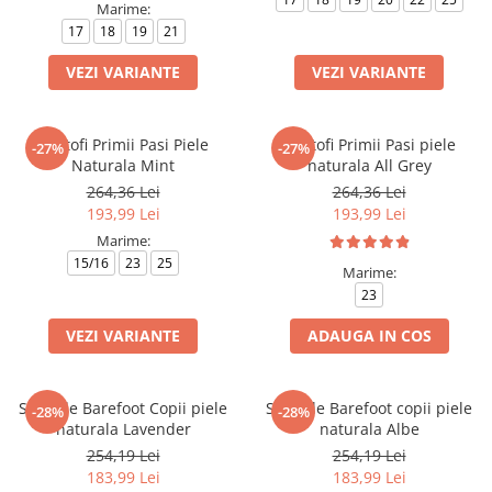
Marime:
17
18
19
21
VEZI VARIANTE
VEZI VARIANTE
Pantofi Primii Pasi Piele
Pantofi Primii Pasi piele
-27%
-27%
Naturala Mint
naturala All Grey
264,36 Lei
264,36 Lei
193,99 Lei
193,99 Lei
Marime:
15/16
23
25
Marime:
23
VEZI VARIANTE
ADAUGA IN COS
Sandale Barefoot Copii piele
Sandale Barefoot copii piele
-28%
-28%
naturala Lavender
naturala Albe
254,19 Lei
254,19 Lei
183,99 Lei
183,99 Lei