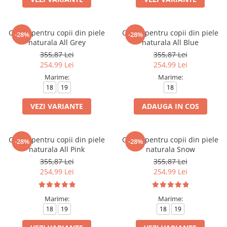
Cizme pentru copii din piele
Cizme pentru copii din piele
-28%
-28%
naturala All Grey
naturala All Blue
355,87 Lei
355,87 Lei
254,99 Lei
254,99 Lei
Marime:
Marime:
18
19
18
VEZI VARIANTE
ADAUGA IN COS
Cizme pentru copii din piele
Cizme pentru copii din piele
-28%
-28%
naturala All Pink
naturala Snow
355,87 Lei
355,87 Lei
254,99 Lei
254,99 Lei
Marime:
Marime:
18
19
18
19