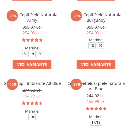
Cizme Copii Piele Naturala
Cizme Copii Piele Naturala
-28%
-28%
Army
Burgundy
355,87 Lei
355,87 Lei
254,99 Lei
254,99 Lei
Marime:
18
19
Marime:
18
19
20
VEZI VARIANTE
VEZI VARIANTE
Ghete Copii Imblanite All Blue
Cizme bebelusi piele naturala
-40%
-37%
All Blue
274,53 Lei
244,02 Lei
164,72 Lei
153,99 Lei
Marime:
Marime:
18
17/18