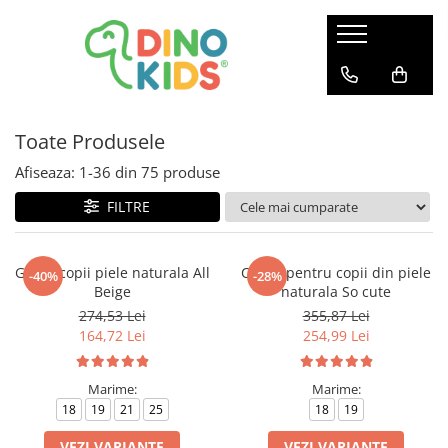
Suport clienti
Livrare
Toate Produsele
Politica de Retur
Livrare internationala
Afiseaza:
1-
36
din
75
produse
Formular de retur
FILTRE
Ghete copii piele naturala All
Cizme pentru copii din piele
-40%
-28%
Beige
naturala So cute
274,53 Lei
355,87 Lei
164,72 Lei
254,99 Lei
Marime:
Marime:
18
19
21
25
18
19
VEZI VARIANTE
VEZI VARIANTE