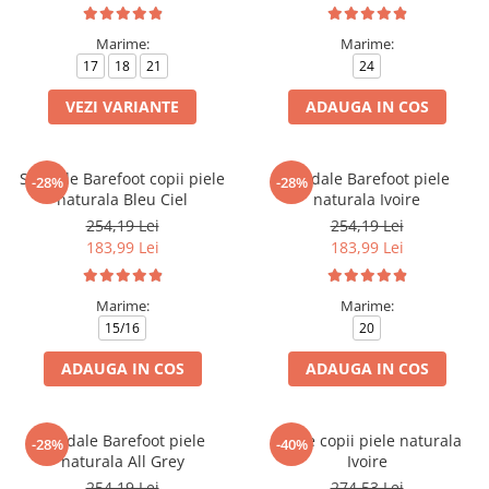
Marime:
Marime:
17
18
21
24
VEZI VARIANTE
ADAUGA IN COS
Sandale Barefoot copii piele
Sandale Barefoot piele
-28%
-28%
naturala Bleu Ciel
naturala Ivoire
254,19 Lei
254,19 Lei
183,99 Lei
183,99 Lei
Marime:
Marime:
15/16
20
ADAUGA IN COS
ADAUGA IN COS
Sandale Barefoot piele
Ghete copii piele naturala
-28%
-40%
naturala All Grey
Ivoire
254,19 Lei
274,53 Lei