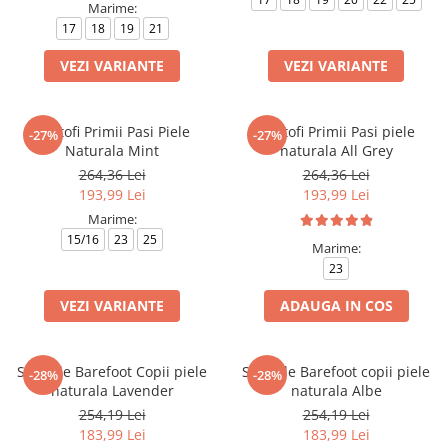
Marime:
17
18
19
21
VEZI VARIANTE
VEZI VARIANTE
Pantofi Primii Pasi Piele
Pantofi Primii Pasi piele
-27%
-27%
Naturala Mint
naturala All Grey
264,36 Lei
264,36 Lei
193,99 Lei
193,99 Lei
Marime:
15/16
23
25
Marime:
23
VEZI VARIANTE
ADAUGA IN COS
Sandale Barefoot Copii piele
Sandale Barefoot copii piele
-28%
-28%
naturala Lavender
naturala Albe
254,19 Lei
254,19 Lei
183,99 Lei
183,99 Lei