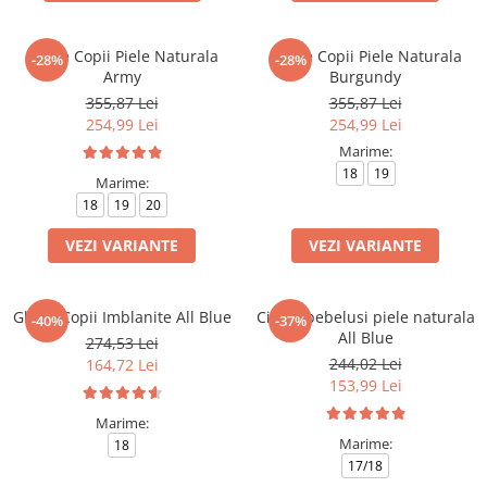
Cizme Copii Piele Naturala
Cizme Copii Piele Naturala
-28%
-28%
Army
Burgundy
355,87 Lei
355,87 Lei
254,99 Lei
254,99 Lei
Marime:
18
19
Marime:
18
19
20
VEZI VARIANTE
VEZI VARIANTE
Ghete Copii Imblanite All Blue
Cizme bebelusi piele naturala
-40%
-37%
All Blue
274,53 Lei
244,02 Lei
164,72 Lei
153,99 Lei
Marime:
Marime:
18
17/18