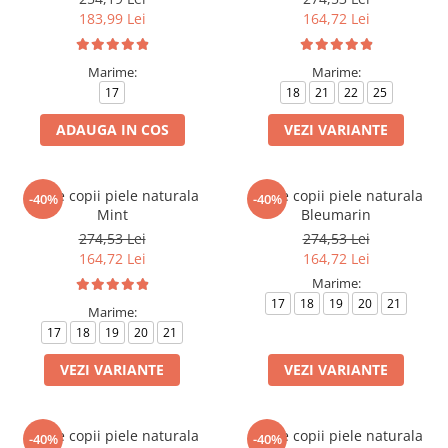
183,99 Lei
164,72 Lei
Marime:
Marime:
17
18
21
22
25
ADAUGA IN COS
VEZI VARIANTE
Ghete copii piele naturala
Ghete copii piele naturala
-40%
-40%
Mint
Bleumarin
274,53 Lei
274,53 Lei
164,72 Lei
164,72 Lei
Marime:
17
18
19
20
21
Marime:
17
18
19
20
21
VEZI VARIANTE
VEZI VARIANTE
Ghete copii piele naturala
Ghete copii piele naturala
-40%
-40%