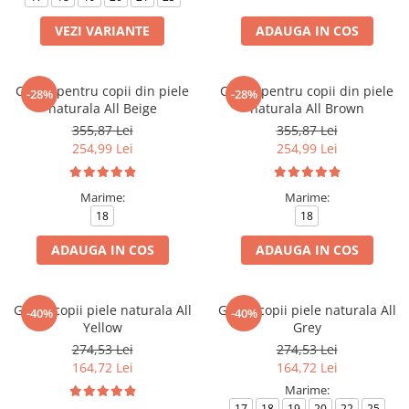
VEZI VARIANTE
ADAUGA IN COS
Cizme pentru copii din piele
Cizme pentru copii din piele
-28%
-28%
naturala All Beige
naturala All Brown
355,87 Lei
355,87 Lei
254,99 Lei
254,99 Lei
Marime:
Marime:
18
18
ADAUGA IN COS
ADAUGA IN COS
Ghete copii piele naturala All
Ghete copii piele naturala All
-40%
-40%
Yellow
Grey
274,53 Lei
274,53 Lei
164,72 Lei
164,72 Lei
Marime:
17
18
19
20
22
25