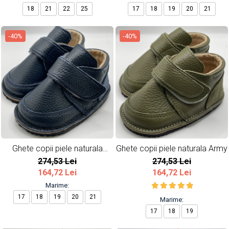
18
21
22
25
17
18
19
20
21
-40%
-40%
Ghete copii piele naturala
Ghete copii piele naturala Army
Bleumarin
274,53 Lei
274,53 Lei
164,72 Lei
164,72 Lei
Marime:
17
18
19
20
21
Marime:
17
18
19