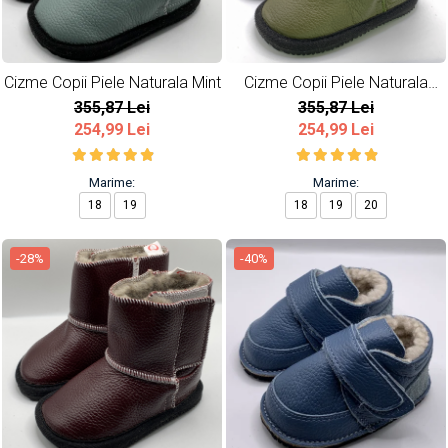
Cizme Copii Piele Naturala Mint
Cizme Copii Piele Naturala
Army
355,87 Lei
355,87 Lei
254,99 Lei
254,99 Lei
Marime:
Marime:
18
19
18
19
20
-28%
-40%