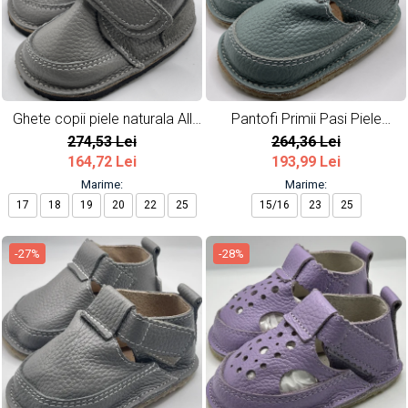
Ghete copii piele naturala All
Pantofi Primii Pasi Piele
Grey
Naturala Mint
274,53 Lei
264,36 Lei
164,72 Lei
193,99 Lei
Marime:
Marime:
17
18
19
20
22
25
15/16
23
25
-27%
-28%