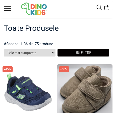
Suport clienti
Toate Produsele
Livrare
Politica de Retur
Livrare internationala
Afiseaza:
1-
36
din
75
produse
Formular de retur
FILTRE
-45%
-40%