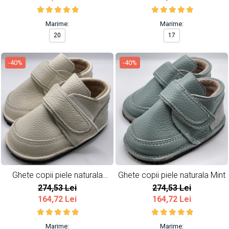
Marime:
Marime:
20
17
-40%
-40%
Ghete copii piele naturala
Ghete copii piele naturala Mint
Ivoire
274,53 Lei
274,53 Lei
164,72 Lei
164,72 Lei
Marime:
Marime: