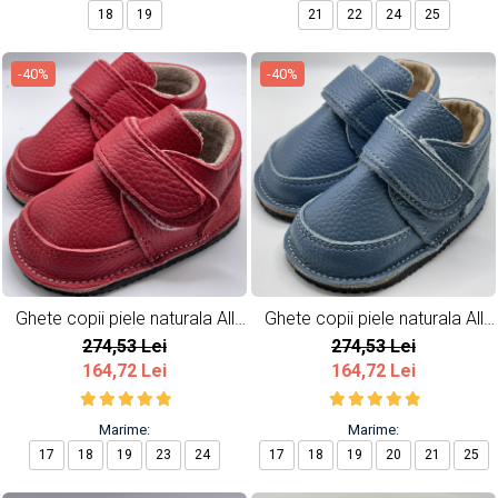
18
19
21
22
24
25
-40%
-40%
Ghete copii piele naturala All
Ghete copii piele naturala All
Red
Blue
274,53 Lei
274,53 Lei
164,72 Lei
164,72 Lei
Marime:
Marime:
17
18
19
23
24
17
18
19
20
21
25