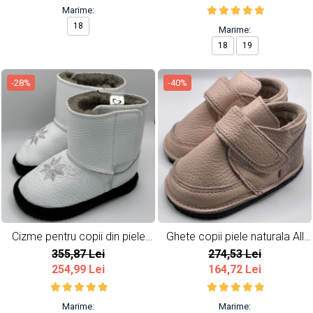
Marime:
18
Marime:
18
19
-28%
-40%
Cizme pentru copii din piele
Ghete copii piele naturala All
naturala Snow
Pink
355,87 Lei
274,53 Lei
254,99 Lei
164,72 Lei
Marime:
Marime: