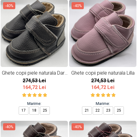
-40%
-40%
Ghete copii piele naturala Dark
Ghete copii piele naturala Lilla
Grey
274,53 Lei
274,53 Lei
164,72 Lei
164,72 Lei
Marime:
Marime:
17
18
25
21
22
23
25
-40%
-40%