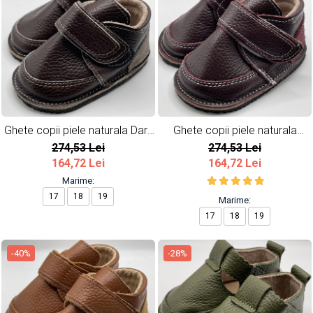
Ghete copii piele naturala Dark
Ghete copii piele naturala
Brown
Burgundy
274,53 Lei
274,53 Lei
164,72 Lei
164,72 Lei
Marime:
17
18
19
Marime:
17
18
19
-40%
-28%