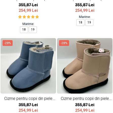
naturala So cute
naturala All Grey
355,87 Lei
355,87 Lei
254,99 Lei
254,99 Lei
Marime:
18
19
Marime:
18
19
-28%
-28%
Cizme pentru copii din piele
Cizme pentru copii din piele
naturala All Blue
naturala All Pink
355,87 Lei
355,87 Lei
254,99 Lei
254,99 Lei