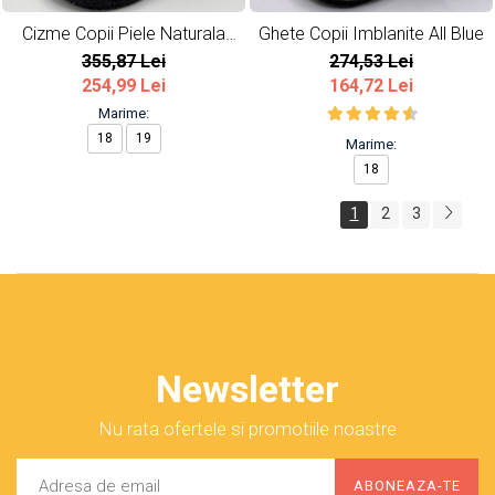
Cizme Copii Piele Naturala
Ghete Copii Imblanite All Blue
Burgundy
355,87 Lei
274,53 Lei
254,99 Lei
164,72 Lei
Marime:
18
19
Marime:
18
1
2
3
Newsletter
Nu rata ofertele si promotiile noastre