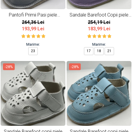
Pantofi Primii Pasi piele
Sandale Barefoot Copii piele
naturala All Grey
naturala Lavender
264,36 Lei
254,19 Lei
193,99 Lei
183,99 Lei
Marime:
Marime:
23
17
18
21
-28%
-28%
Sandale Barefoot copii piele
Sandale Barefoot copii piele