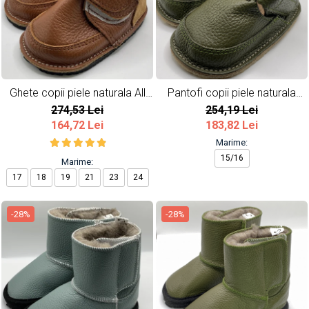
Ghete copii piele naturala All
Pantofi copii piele naturala
Brown
Army
274,53 Lei
254,19 Lei
164,72 Lei
183,82 Lei
Marime:
15/16
Marime:
17
18
19
21
23
24
-28%
-28%