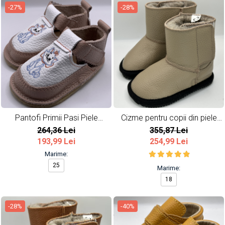
-27%
-28%
Pantofi Primii Pasi Piele
Cizme pentru copii din piele
Naturala Marie
naturala All Beige
264,36 Lei
355,87 Lei
193,99 Lei
254,99 Lei
Marime:
25
Marime:
18
-28%
-40%