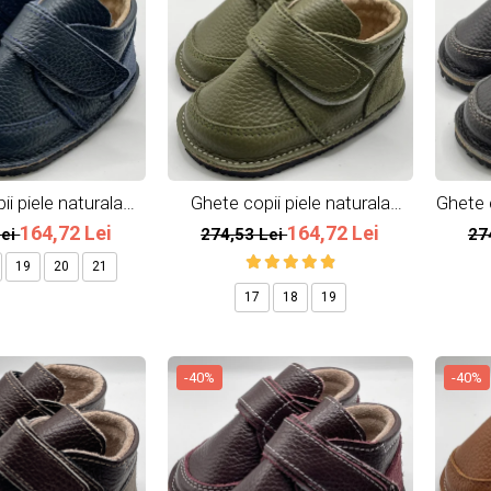
i piele naturala
Ghete copii piele naturala
Ghete 
leumarin
Army
164,72 Lei
164,72 Lei
Lei
274,53 Lei
27
19
20
21
17
18
19
-40%
-40%