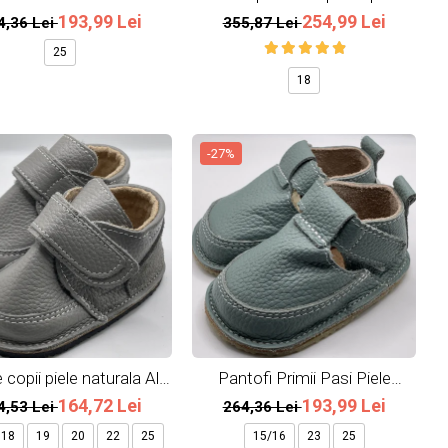
Naturala Marie
naturala All Beige
193,99 Lei
254,99 Lei
4,36 Lei
355,87 Lei
25
18
-27%
copii piele naturala All
Pantofi Primii Pasi Piele
Grey
Naturala Mint
164,72 Lei
193,99 Lei
4,53 Lei
264,36 Lei
18
19
20
22
25
15/16
23
25