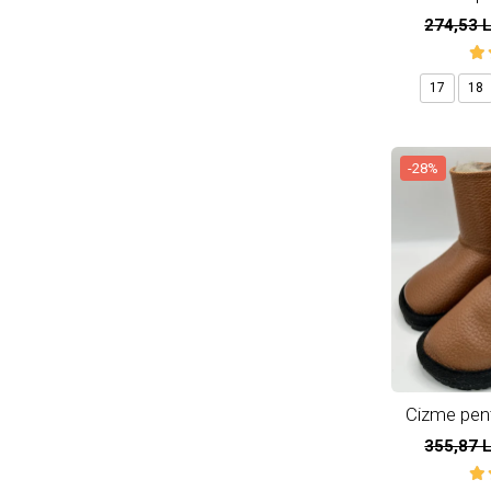
274,53 
17
18
-28%
Cizme pentr
natura
355,87 