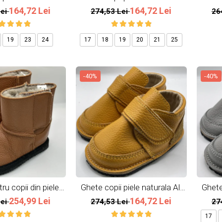
Red
Blue
164,72 Lei
164,72 Lei
Lei
274,53 Lei
26
19
23
24
17
18
19
20
21
25
-40%
-40%
u copii din piele
Ghete copii piele naturala All
Ghete 
la All Brown
Yellow
254,99 Lei
164,72 Lei
Lei
274,53 Lei
27
17