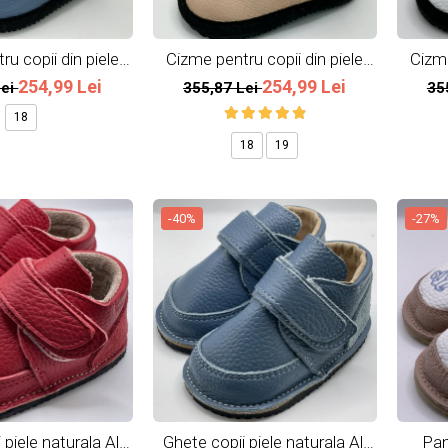
u copii din piele
Cizme pentru copii din piele
Cizme
ala All Blue
naturala All Pink
254,99 Lei
254,99 Lei
Lei
355,87 Lei
35
18
18
19
-40%
-27%
 piele naturala All
Ghete copii piele naturala All
Pan