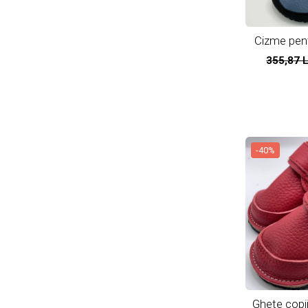
Cizme pentr
natur
355,87 
-40%
Ghete copii