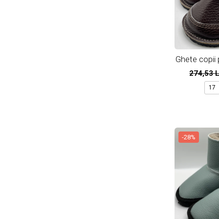
Ghete copii 
274,53 
17
-28%