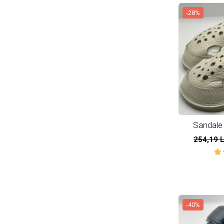
-28%
Sandale 
natu
254,19 
-40%