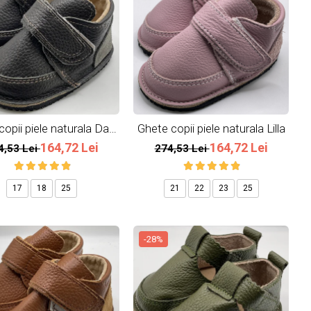
copii piele naturala Dark
Ghete copii piele naturala Lilla
Grey
164,72 Lei
164,72 Lei
4,53 Lei
274,53 Lei
17
18
25
21
22
23
25
-28%