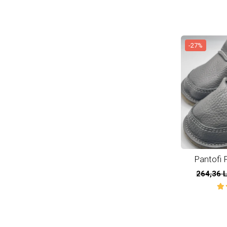
-27%
Pantofi P
natur
264,36 