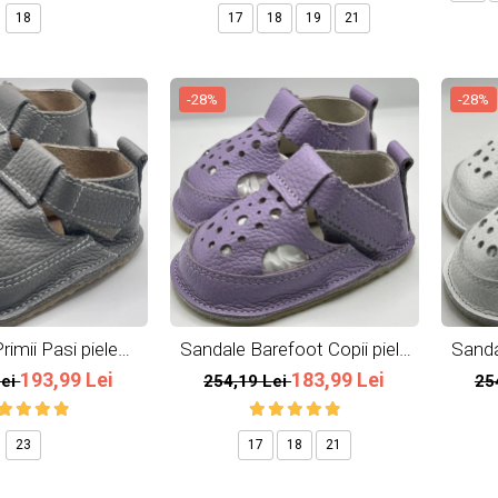
18
17
18
19
21
-28%
-28%
rimii Pasi piele
Sandale Barefoot Copii piele
Sanda
ala All Grey
naturala Lavender
193,99 Lei
183,99 Lei
Lei
254,19 Lei
25
23
17
18
21