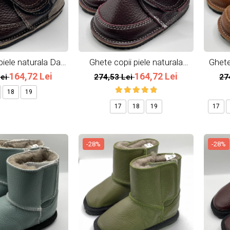
piele naturala Dark
Ghete copii piele naturala
Ghete 
Brown
Burgundy
164,72 Lei
164,72 Lei
Lei
274,53 Lei
27
18
19
17
18
19
17
-28%
-28%