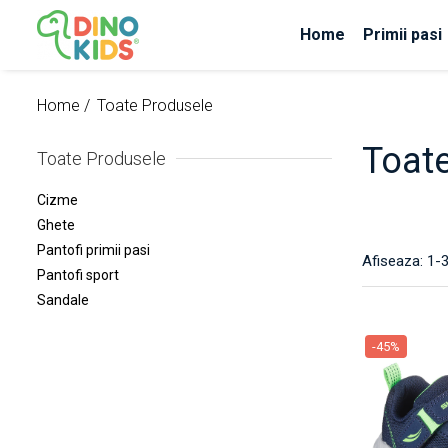
Home
Primii pasi
Suport clienti
Home /
Toate Produsele
Livrare
Politica de Retur
Toat
Toate Produsele
Livrare internationala
Cizme
Formular de retur
Ghete
Pantofi primii pasi
Afiseaza:
1-
Pantofi sport
Sandale
-45%