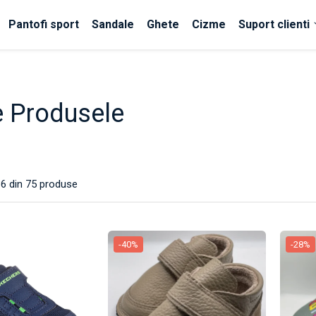
Pantofi sport
Sandale
Ghete
Cizme
Suport clienti
e Produsele
36
din
75
produse
-40%
-28%