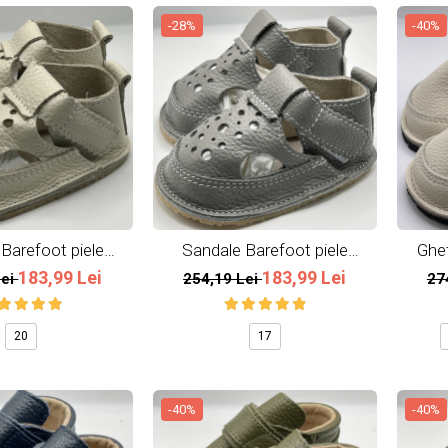
-28%
-40%
Barefoot piele
Sandale Barefoot piele
Ghet
rala Ivoire
naturala All Grey
183,99 Lei
183,99 Lei
Lei
254,19 Lei
27
20
17
-40%
-40%