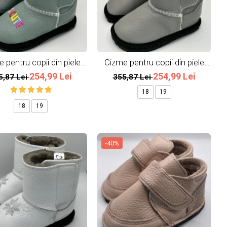
 pentru copii din piele
Cizme pentru copii din piele
naturala So cute
naturala All Grey
254,99 Lei
254,99 Lei
5,87 Lei
355,87 Lei
18
19
18
19
-40%