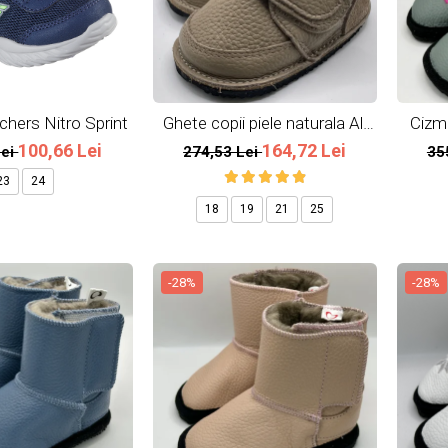
chers Nitro Sprint
Ghete copii piele naturala All
Cizme
Beige
100,66 Lei
164,72 Lei
Lei
274,53 Lei
35
23
24
18
19
21
25
-28%
-28%