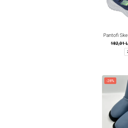
Pantofi Ske
182,01 
-28%