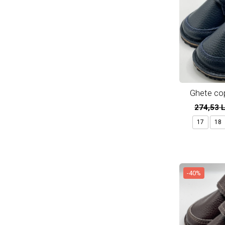
Ghete copi
B
274,53 
17
18
-40%