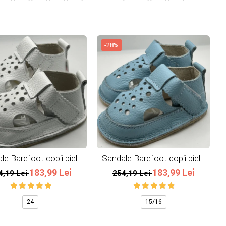
-28%
le Barefoot copii piele
Sandale Barefoot copii piele
naturala Albe
naturala Bleu Ciel
183,99 Lei
183,99 Lei
4,19 Lei
254,19 Lei
24
15/16