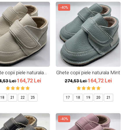
-40%
e copii piele naturala
Ghete copii piele naturala Mint
Ivoire
164,72 Lei
164,72 Lei
4,53 Lei
274,53 Lei
18
21
22
25
17
18
19
20
21
-40%