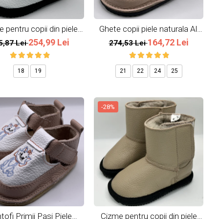
 pentru copii din piele
Ghete copii piele naturala All
naturala Snow
Pink
254,99 Lei
164,72 Lei
5,87 Lei
274,53 Lei
18
19
21
22
24
25
-28%
tofi Primii Pasi Piele
Cizme pentru copii din piele