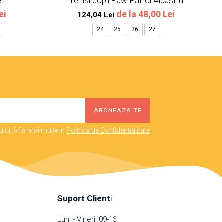
e
Tenisi copii Paw Patrol Albastru
ei
de la 48,00 Lei
124,04 Lei
24
25
26
27
lui. Afla mai multe in
Politica de Confidentialitate
Suport Clienti
Luni - Vineri: 09-16