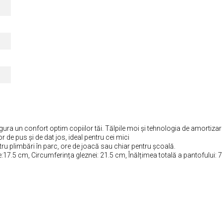
igura un confort optim copiilor tăi. Tălpile moi și tehnologia de amortiza
r de pus și de dat jos, ideal pentru cei mici
ru plimbări în parc, ore de joacă sau chiar pentru școală.
:17.5 cm, Circumferința gleznei: 21.5 cm, Înălțimea totală a pantofului: 