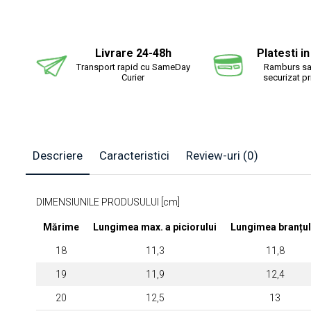
Distr
pe
Fac
Livrare 24-48h
Platesti i
Transport rapid cu SameDay
Ramburs sa
Curier
securizat p
Descriere
Caracteristici
Review-uri
(0)
DIMENSIUNILE PRODUSULUI [cm]
Mărime
Lungimea max. a piciorului
Lungimea branțul
18
11,3
11,8
19
11,9
12,4
20
12,5
13