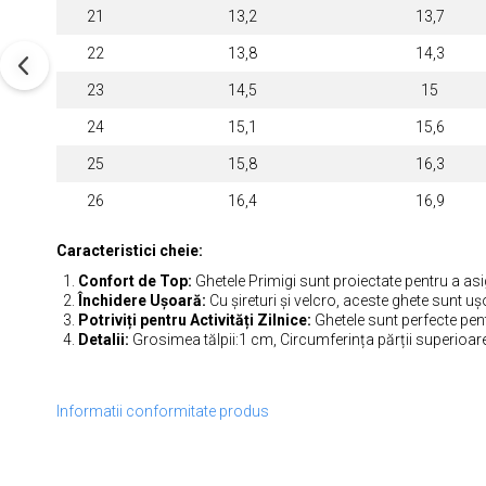
21
13,2
13,7
22
13,8
14,3
23
14,5
15
24
15,1
15,6
25
15,8
16,3
26
16,4
16,9
Caracteristici cheie:
Confort de Top:
Ghetele Primigi sunt proiectate pentru a as
Închidere Ușoară:
Cu șireturi și velcro, aceste ghete sunt ușo
Potriviți pentru Activități Zilnice:
Ghetele sunt perfecte pent
Detalii:
Grosimea tălpii:1 cm, Circumferința părții superioare
Informatii conformitate produs