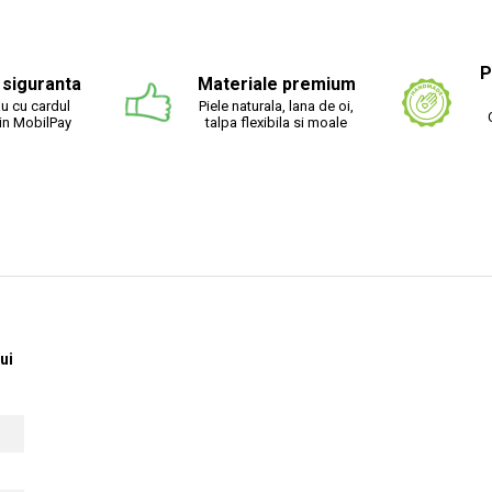
ibuie
ebook
P
n siguranta
Materiale premium
u cu cardul
Piele naturala, lana de oi,
rin MobilPay
talpa flexibila si moale
ui