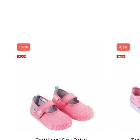
-60%
-61%