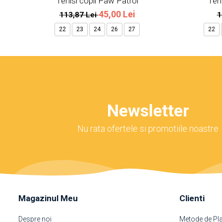
Tenisi copii Paw Patrol
Teni
45,00 Lei
113,87 Lei
1
22
23
24
26
27
22
Newsletter
Nu rata ofertele si promotiile noastre
Magazinul Meu
Clienti
Despre noi
Metode de Pl