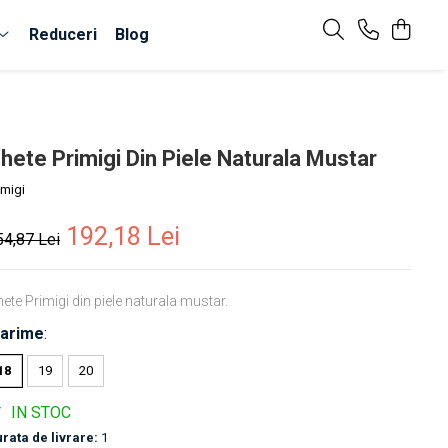
Reduceri
Blog
hete Primigi Din Piele Naturala Mustar
imigi
192,18 Lei
54,87 Lei
ete Primigi din piele naturala mustar.
arime
:
18
19
20
IN STOC
rata de livrare:
1