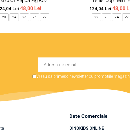
si copii Peppa Pig Roz
Tenisi copii Minni
48,00 Lei
48,00 L
24,04 Lei
124,04 Lei
23
24
25
26
27
22
23
24
27
Vreau sa primesc newsletter cu promotiile magazinu
Date Comerciale
ata
DINOKIDS ONLINE