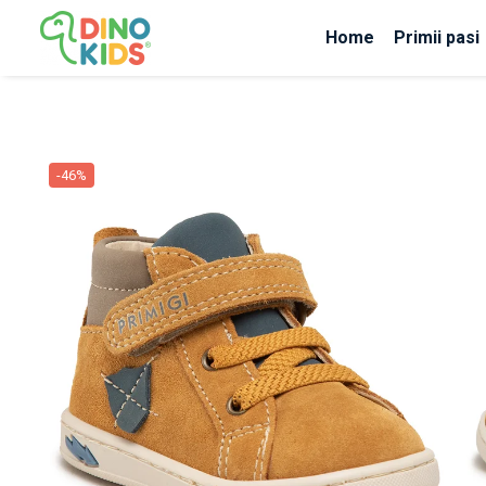
Home
Primii pasi
Suport clienti
Livrare
Politica de Retur
-46%
Livrare internationala
Formular de retur