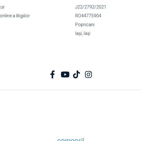
tur
J22/2792/2021
line a litigiilor
RO44775904
Popricani
Iași, Iași