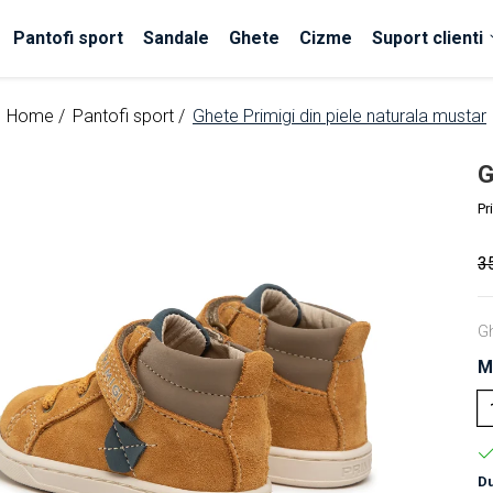
Pantofi sport
Sandale
Ghete
Cizme
Suport clienti
Home /
Pantofi sport /
Ghete Primigi din piele naturala mustar
G
Pr
3
Gh
M
Du