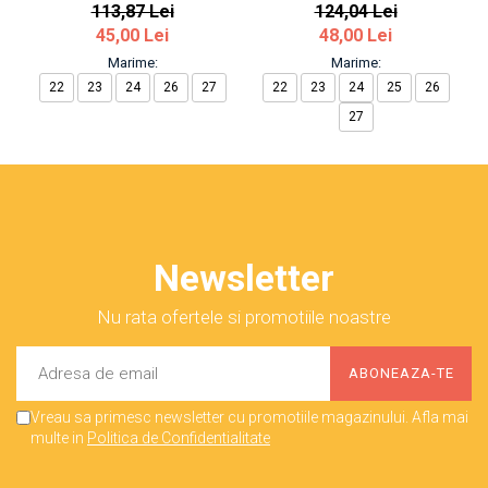
113,87 Lei
124,04 Lei
45,00 Lei
48,00 Lei
Marime:
Marime:
22
23
24
26
27
22
23
24
25
26
27
Newsletter
Nu rata ofertele si promotiile noastre
Vreau sa primesc newsletter cu promotiile magazinului. Afla mai
multe in
Politica de Confidentialitate