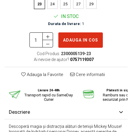
23
24
25
27
29
IN STOC
Durata de livrare:
1
ADAUGA IN COS
Cod Produs:
2300005139-23
Ai nevoie de ajutor?
0757119307
Adauga la Favorite
Cere informatii
Livrare 24-48h
Platesti in sigu
Transport rapid cu SameDay
Ramburs sau cu 
Curier
securizat prin Mo
Descriere
Descoperă magia și distracția alături de tenișii Mickey Mouse!
Inspirată de îndrăgitul personaj Disney, această pereche de