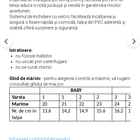
teniși aduce o notă jucăușă și veselă în garderoba micilor
aventurieri.
Sistemul de închidere cu velcro facilitează încălțarea și
asigură o fixare rapidă și comodă, talpa din PVC aderentă și
stabilă oferă susținere și siguranță.
Intretinere:
nu folositi înălbitor
nu uscati prin centrifugare
nu se curat chimic
Ghid de mărim
i - pentru alegerea corectă a mărimii, vă rugăm
consultați ghidul de mai jos:
BABY
Varsta
1
1
2
2
3
3
Marime
20
21
22
23
24
25
Nr. de cm in
13,6
14,2
14,9
15,6
16,2
16,9
talpa
Informatii conformitate produs