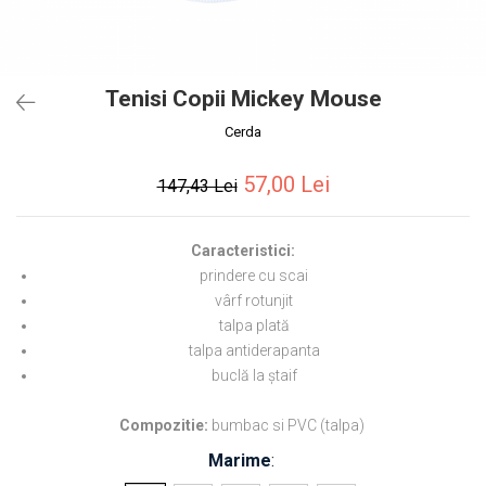
Tenisi Copii Mickey Mouse
Cerda
57,00 Lei
147,43 Lei
Caracteristici:
prindere cu scai
vârf rotunjit
talpa plată
talpa antiderapanta
buclă la ștaif
Compozitie:
bumbac si PVC (talpa)
Marime
: