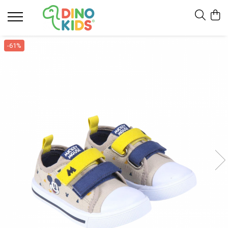
Suport clienti
-61%
Livrare
Politica de Retur
Livrare internationala
Formular de retur