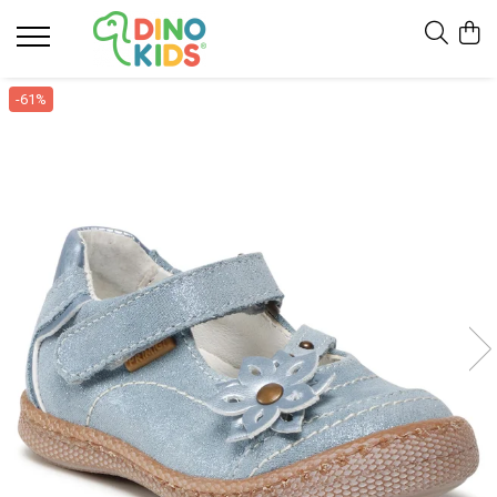
Suport clienti
-61%
Livrare
Politica de Retur
Livrare internationala
Formular de retur