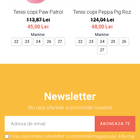
Tenisi copii Paw Patrol
Tenisi copii Peppa Pig Roz
113,87 Lei
124,04 Lei
45,00 Lei
48,00 Lei
Marime:
Marime:
22
23
24
26
27
22
23
24
25
26
27
Newsletter
Nu rata ofertele si promotiile noastre
Vreau sa primesc newsletter cu promotiile magazinului. Afla mai