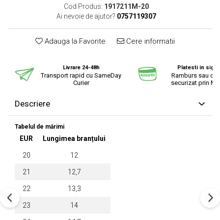
Cod Produs:
1917211M-20
Ai nevoie de ajutor?
0757119307
Adauga la Favorite
Cere informatii
Livrare 24-48h
Platesti in sigu
Transport rapid cu SameDay
Ramburs sau cu 
Curier
securizat prin Mo
Descriere
Tabelul de mărimi
EUR
Lungimea branțului
20
12
21
12,7
22
13,3
23
14