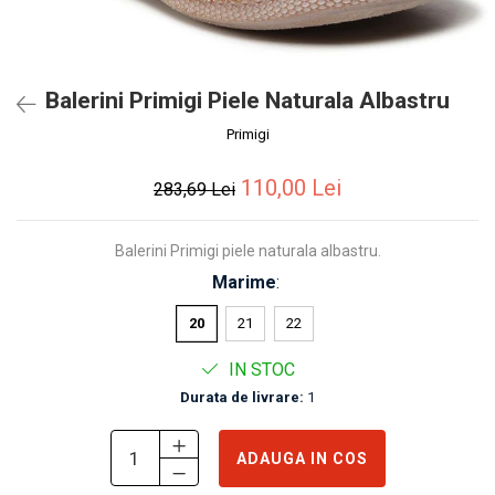
Balerini Primigi Piele Naturala Albastru
Primigi
110,00 Lei
283,69 Lei
Balerini Primigi piele naturala albastru.
Marime
:
20
21
22
IN STOC
Durata de livrare:
1
ADAUGA IN COS