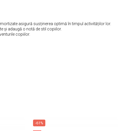
ortizate asigură susținerea optimă în timpul activităților lor.
e și adaugă o notă de stil copiilor.
enturile copiilor.
-61%
-