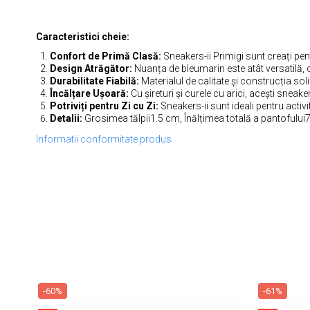
Caracteristici cheie:
Confort de Primă Clasă:
Sneakers-ii Primigi sunt creați pen
Design Atrăgător:
Nuanța de bleumarin este atât versatilă, c
Durabilitate Fiabilă:
Materialul de calitate și construcția soli
Încălțare Ușoară:
Cu șireturi și curele cu arici, acești sneak
Potriviți pentru Zi cu Zi:
Sneakers-ii sunt ideali pentru activit
Detalii:
Grosimea tălpii1.5 cm, Înălțimea totală a pantofului
Informatii conformitate produs
-60%
-61%