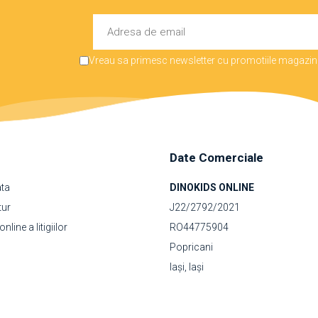
Vreau sa primesc newsletter cu promotiile magazinu
Date Comerciale
ata
DINOKIDS ONLINE
tur
J22/2792/2021
line a litigiilor
RO44775904
Popricani
Iași, Iași