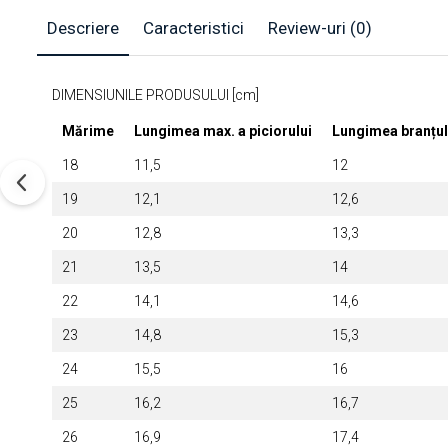
Descriere
Caracteristici
Review-uri
(0)
DIMENSIUNILE PRODUSULUI [cm]
Mărime
Lungimea max. a piciorului
Lungimea branțul
18
11,5
12
19
12,1
12,6
20
12,8
13,3
21
13,5
14
22
14,1
14,6
23
14,8
15,3
24
15,5
16
25
16,2
16,7
26
16,9
17,4