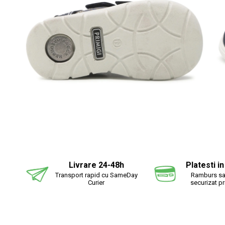
Distr
pe
Fac
Livrare 24-48h
Platesti i
Transport rapid cu SameDay
Ramburs sa
Curier
securizat p