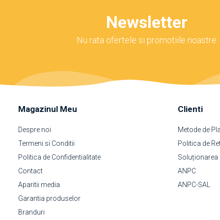
Newsletter
Nu rata ofertele si promotiile noastre
Magazinul Meu
Clienti
Despre noi
Metode de Pl
Termeni si Conditii
Politica de Re
Politica de Confidentialitate
Soluționarea on
Contact
ANPC
Aparitii media
ANPC-SAL
Garantia produselor
Branduri