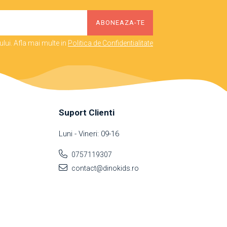
lui. Afla mai multe in
Politica de Confidentialitate
Suport Clienti
Luni - Vineri: 09-16
0757119307
contact@dinokids.ro