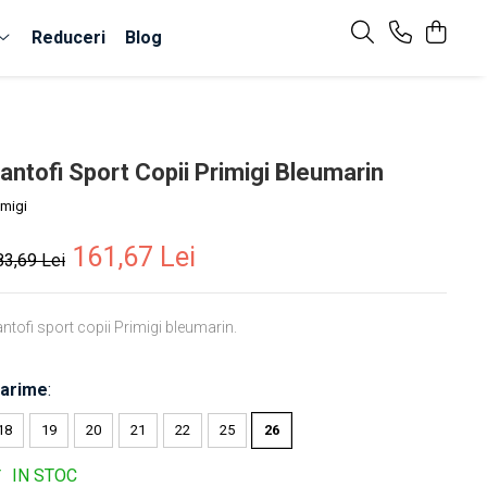
Reduceri
Blog
antofi Sport Copii Primigi Bleumarin
imigi
161,67 Lei
83,69 Lei
ntofi sport copii Primigi bleumarin.
arime
:
18
19
20
21
22
25
26
IN STOC