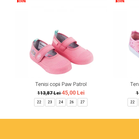
Tenisi copii Paw Patrol
Teni
45,00 Lei
113,87 Lei
1
22
23
24
26
27
22