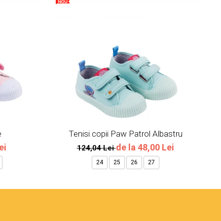
e
Tenisi copii Paw Patrol Albastru
ei
de la 48,00 Lei
124,04 Lei
24
25
26
27