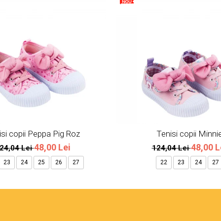
si copii Peppa Pig Roz
Tenisi copii Minni
48,00 Lei
48,00 L
24,04 Lei
124,04 Lei
23
24
25
26
27
22
23
24
27