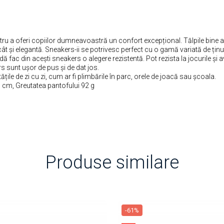
tru a oferi copiilor dumneavoastră un confort excepțional. Tălpile bine am
ât și elegantă. Sneakers-ii se potrivesc perfect cu o gamă variată de ținut
dă fac din acești sneakers o alegere rezistentă. Pot rezista la jocurile și av
ers sunt ușor de pus și de dat jos.
ățile de zi cu zi, cum ar fi plimbările în parc, orele de joacă sau școala.
7 cm, Greutatea pantofului 92 g
Produse similare
-61%