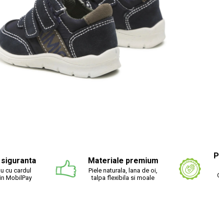
ibuie
ebook
P
n siguranta
Materiale premium
u cu cardul
Piele naturala, lana de oi,
rin MobilPay
talpa flexibila si moale