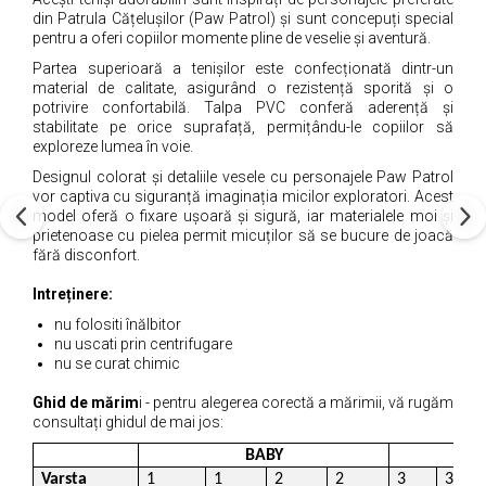
din Patrula Cățelușilor (Paw Patrol) și sunt concepuți special
pentru a oferi copiilor momente pline de veselie și aventură.
Partea superioară a tenișilor este confecționată dintr-un
material de calitate, asigurând o rezistență sporită și o
potrivire confortabilă. Talpa PVC conferă aderență și
stabilitate pe orice suprafață, permițându-le copiilor să
exploreze lumea în voie.
Designul colorat și detaliile vesele cu personajele Paw Patrol
vor captiva cu siguranță imaginația micilor exploratori. Acest
model oferă o fixare ușoară și sigură, iar materialele moi și
prietenoase cu pielea permit micuților să se bucure de joacă
fără disconfort.
Intreținere:
nu folositi înălbitor
nu uscati prin centrifugare
nu se curat chimic
Ghid de mărim
i - pentru alegerea corectă a mărimii, vă rugăm
consultați ghidul de mai jos:
BABY
Varsta
1
1
2
2
3
3