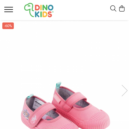
Suport clienti
-60%
Livrare
Politica de Retur
Livrare internationala
Formular de retur