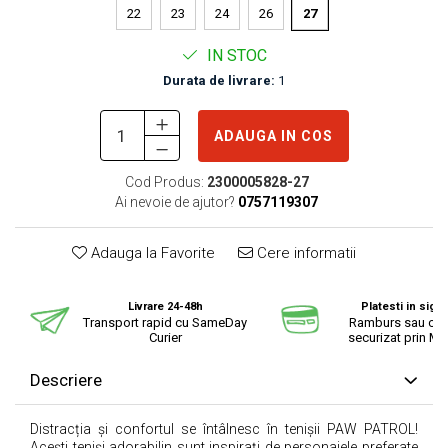
22
23
24
26
27
IN STOC
Durata de livrare:
1
ADAUGA IN COS
Cod Produs:
2300005828-27
Ai nevoie de ajutor?
0757119307
Adauga la Favorite
Cere informatii
Livrare 24-48h
Platesti in sigu
Transport rapid cu SameDay
Ramburs sau cu 
Curier
securizat prin Mo
Descriere
Distracția și confortul se întâlnesc în tenișii PAW PATROL!
Acești teniși adorabilin sunt inspirați de personajele preferate