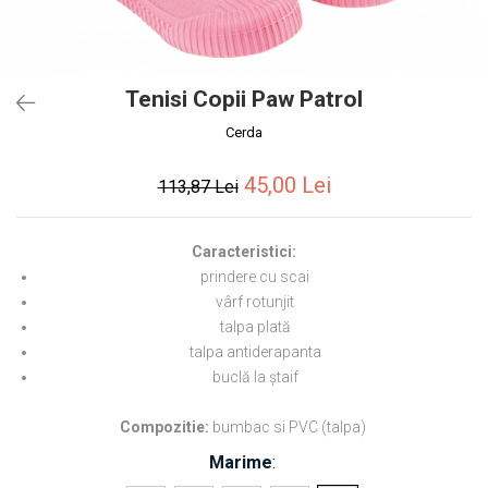
Tenisi Copii Paw Patrol
Cerda
45,00 Lei
113,87 Lei
Caracteristici:
prindere cu scai
vârf rotunjit
talpa plată
talpa antiderapanta
buclă la ștaif
Compozitie:
bumbac si PVC (talpa)
Marime
: