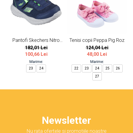
Pantofi Skechers Nitro
Tenisi copii Peppa Pig Roz
Sprint
182,01 Lei
124,04 Lei
100,66 Lei
48,00 Lei
Marime:
Marime:
23
24
22
23
24
25
26
27
Newsletter
Nu rata ofertele si promotiile noastre