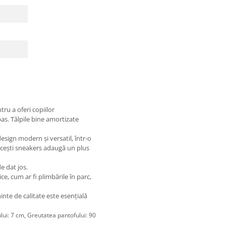
tru a oferi copiilor
as. Tălpile bine amortizate
sign modern și versatil, într-o
acești sneakers adaugă un plus
e dat jos.
ice, cum ar fi plimbările în parc,
minte de calitate este esențială
ului: 7 cm, Greutatea pantofului: 90