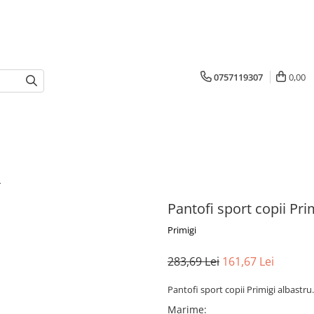
0757119307
0,00
u
Pantofi sport copii Pri
Primigi
283,69 Lei
161,67 Lei
Pantofi sport copii Primigi albastru.
Marime
: