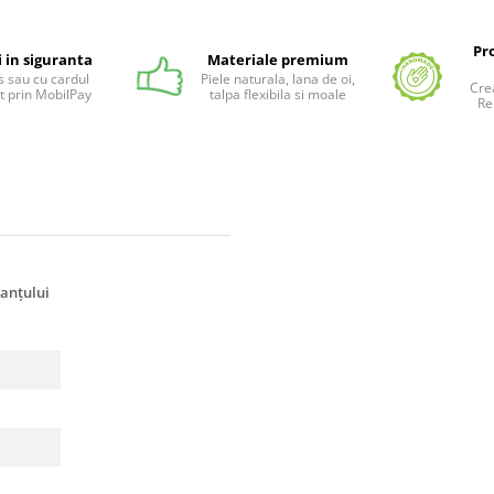
Pr
i in siguranta
Materiale premium
 sau cu cardul
Piele naturala, lana de oi,
Cre
t prin MobilPay
talpa flexibila si moale
Re
anțului