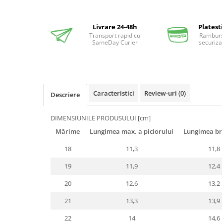
Distribuie
pe
Facebook
Livrare 24-48h
Platest
Transport rapid cu
Ramburs
SameDay Curier
securiza
Caracteristici
Review-uri
(0)
Descriere
DIMENSIUNILE PRODUSULUI [cm]
Mărime
Lungimea max. a piciorului
Lungimea br
18
11,3
11,8
19
11,9
12,4
20
12,6
13,2
21
13,3
13,9
22
14
14,6