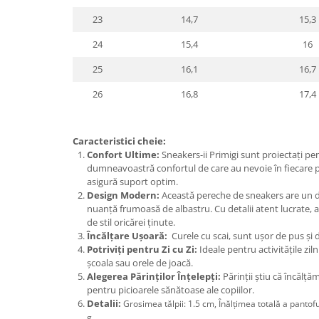
23
14,7
15,3
24
15,4
16
25
16,1
16,7
26
16,8
17,4
Caracteristici cheie:
Confort Ultime:
Sneakers-ii Primigi sunt proiectați pen
dumneavoastră confortul de care au nevoie în fiecare p
asigură suport optim.
Design Modern:
Această pereche de sneakers are un de
nuanță frumoasă de albastru. Cu detalii atent lucrate, 
de stil oricărei ținute.
Încălțare Ușoară:
Curele cu scai, sunt ușor de pus și d
Potriviți pentru Zi cu Zi:
Ideale pentru activitățile ziln
școala sau orele de joacă.
Alegerea Părinților Înțelepți:
Părinții știu că încălță
pentru picioarele sănătoase ale copiilor.
Detalii:
Grosimea tălpii: 1.5 cm, Înălțimea totală a pantof
g.