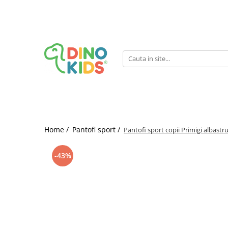
Suport clienti
Livrare
Politica de Retur
Livrare internationala
Formular de retur
Home /
Pantofi sport /
Pantofi sport copii Primigi albastr
-43%