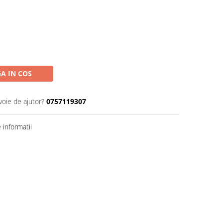
A IN COS
voie de ajutor?
0757119307
informatii