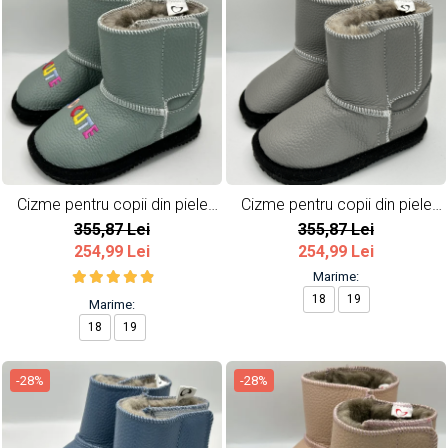
Cizme pentru copii din piele
Cizme pentru copii din piele
naturala So cute
naturala All Grey
355,87 Lei
355,87 Lei
254,99 Lei
254,99 Lei
Marime:
18
19
Marime:
18
19
-28%
-28%