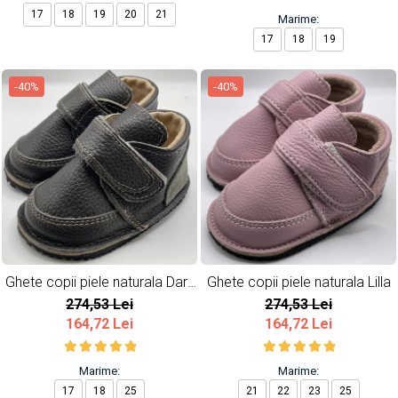
17
18
19
20
21
Marime:
17
18
19
-40%
-40%
Ghete copii piele naturala Dark
Ghete copii piele naturala Lilla
Grey
274,53 Lei
274,53 Lei
164,72 Lei
164,72 Lei
Marime:
Marime:
17
18
25
21
22
23
25