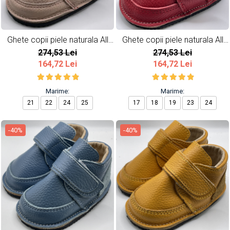
Ghete copii piele naturala All
Ghete copii piele naturala All
Pink
Red
274,53 Lei
274,53 Lei
164,72 Lei
164,72 Lei
Marime:
Marime:
21
22
24
25
17
18
19
23
24
-40%
-40%