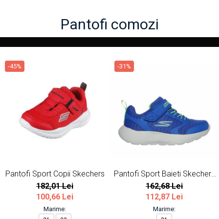
Pantofi comozi
-45%
-31%
Pantofi Sport Copii Skechers
Pantofi Sport Baieti Skechers
Dyna-Lite
182,01 Lei
162,68 Lei
100,66 Lei
112,87 Lei
Marime:
Marime: