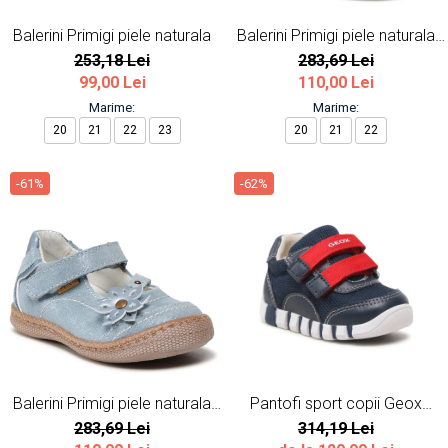
Balerini Primigi piele naturala
Balerini Primigi piele naturala
roz
253,18 Lei
283,69 Lei
99,00 Lei
110,00 Lei
Marime:
Marime:
20
21
22
23
20
21
22
-61%
-62%
Balerini Primigi piele naturala
Pantofi sport copii Geox
albastru
bleumarin
283,69 Lei
314,19 Lei