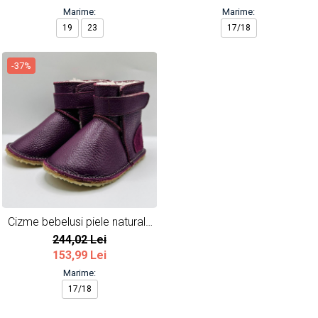
Marime:
Marime:
19
23
17/18
-37%
Cizme bebelusi piele naturala
Mov Inchis
244,02 Lei
153,99 Lei
Marime:
17/18