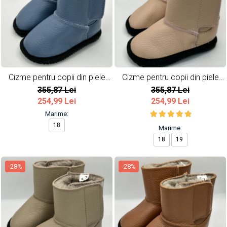
Cizme pentru copii din piele
Cizme pentru copii din piele
naturala All Blue
naturala All Pink
355,87 Lei
355,87 Lei
254,99 Lei
254,99 Lei
Marime:
18
Marime:
18
19
-28%
-28%