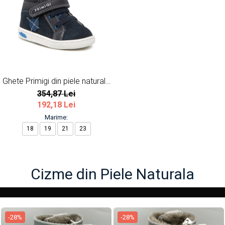
Ghete Primigi din piele naturala
bleumarin
354,87 Lei
192,18 Lei
Marime:
18
19
21
23
Cizme din Piele Naturala
-28%
-28%