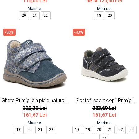
110,00 Lei
de la 120,00 Lei
Marime:
Marime:
20
21
22
18
20
-50%
-43%
Ghete Primigi din piele naturala
Pantofi sport copii Primigi
bleumarin
bleumarin
320,29 Lei
283,69 Lei
161,67 Lei
161,67 Lei
Marime:
Marime:
18
20
21
22
18
19
20
21
22
25
26