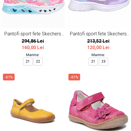
Pantofi sport fete Skechers
Pantofi sport fete Skechers
Flutter Heart cu LED
Dreamy Dancer
294,86 Lei
213,52 Lei
160,00 Lei
120,00 Lei
Marime:
Marime:
21
22
21
23
-61%
-61%