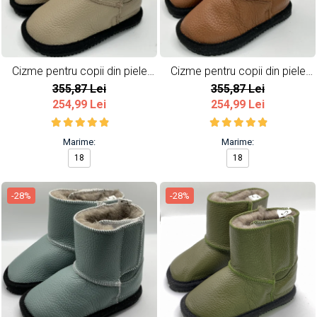
Cizme pentru copii din piele
Cizme pentru copii din piele
naturala All Beige
naturala All Brown
355,87 Lei
355,87 Lei
254,99 Lei
254,99 Lei
Marime:
Marime:
18
18
-28%
-28%