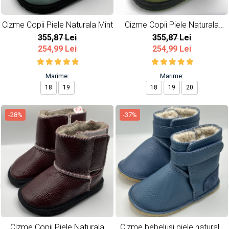
Cizme Copii Piele Naturala Mint
Cizme Copii Piele Naturala
Army
355,87 Lei
355,87 Lei
254,99 Lei
254,99 Lei
Marime:
Marime:
18
19
18
19
20
-28%
-37%
Cizme Copii Piele Naturala
Cizme bebelusi piele naturala