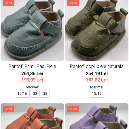
-27%
-28%
Pantofi Primii Pasi Piele
Pantofi copii piele naturala
Naturala Mint
Army
264,36 Lei
254,19 Lei
193,99 Lei
183,82 Lei
Marime:
Marime:
15/16
23
25
15/16
-27%
-27%