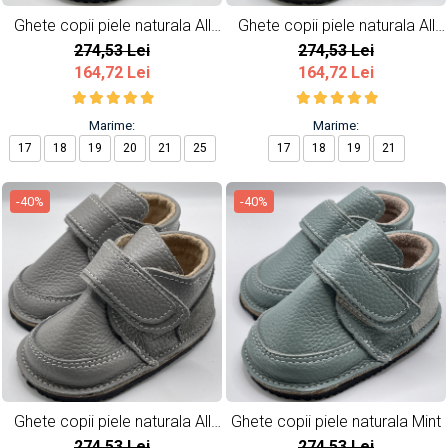
Ghete copii piele naturala All
Ghete copii piele naturala All
Blue
Yellow
274,53 Lei
274,53 Lei
164,72 Lei
164,72 Lei
Marime:
Marime:
17
18
19
20
21
25
17
18
19
21
-40%
-40%
Ghete copii piele naturala All
Ghete copii piele naturala Mint
Grey
274,53 Lei
274,53 Lei