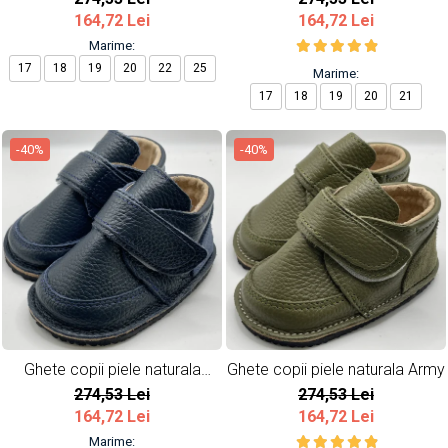
164,72 Lei
164,72 Lei
Marime:
17
18
19
20
22
25
Marime:
17
18
19
20
21
-40%
-40%
Ghete copii piele naturala
Ghete copii piele naturala Army
Bleumarin
274,53 Lei
274,53 Lei
164,72 Lei
164,72 Lei
Marime: