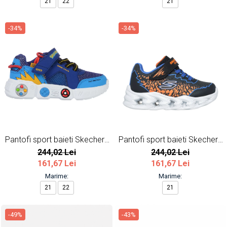
21
22
21
-34%
-34%
Pantofi sport baieti Skechers
Pantofi sport baieti Skechers
Gametronix
Vortex 2.0 cu LED
244,02 Lei
244,02 Lei
161,67 Lei
161,67 Lei
Marime:
Marime:
21
22
21
-49%
-43%