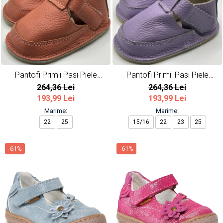
Pantofi Primii Pasi Piele
Pantofi Primii Pasi Piele
Naturala Coral
Naturala Lavender
264,36 Lei
264,36 Lei
193,99 Lei
193,99 Lei
Marime:
Marime:
22
25
15/16
22
23
25
-61%
-61%