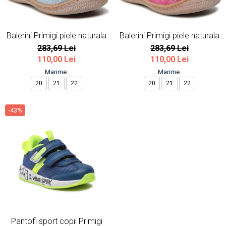
Balerini Primigi piele naturala
Balerini Primigi piele naturala
albastru
roz
283,69 Lei
283,69 Lei
110,00 Lei
110,00 Lei
Marime:
Marime:
20
21
22
20
21
22
-43%
Pantofi sport copii Primigi