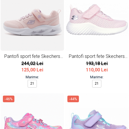
Pantofi sport fete Skechers
Pantofi sport fete Skechers
Sola Glow cu LED
Bounder Cool Roz
244,02 Lei
193,18 Lei
125,00 Lei
110,00 Lei
Marime:
Marime:
21
21
-46%
-44%