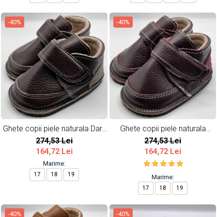
-40%
-40%
Ghete copii piele naturala Dark
Ghete copii piele naturala
Brown
Burgundy
274,53 Lei
274,53 Lei
164,72 Lei
164,72 Lei
Marime:
17
18
19
Marime:
17
18
19
-40%
-40%