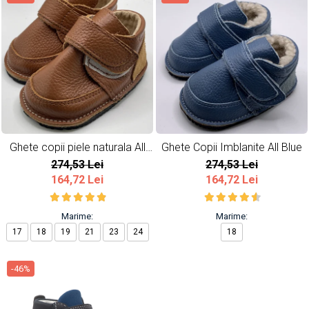
Ghete copii piele naturala All
Ghete Copii Imblanite All Blue
Brown
274,53 Lei
274,53 Lei
164,72 Lei
164,72 Lei
Marime:
Marime:
17
18
19
21
23
24
18
-46%